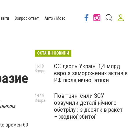
звіти
Вопрос-ответ
Авто / Мото
ОСТАННІ НОВИНИ
ЄС дасть Україні 1,4 млрд
16:18
Вчора
євро з заморожених активів
разие
РФ після нічної атаки
Повітряні сили ЗСУ
14:19
,
Вчора
озвучили деталі нічного
очником
обстрілу : з десятків ракет
– жодної збитої
ке времен 60-