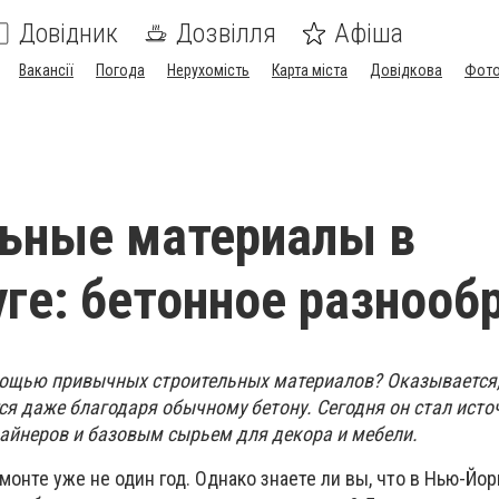
Довідник
Дозвілля
Афіша
Вакансії
Погода
Нерухомість
Карта міста
Довідкова
Фото
ьные материалы в
ге: бетонное разнооб
мощью привычных строительных материалов? Оказывается
ся даже благодаря обычному бетону. Сегодня он стал ист
айнеров и базовым сырьем для декора и мебели.
монте уже не один год. Однако знаете ли вы, что в Нью-Йор