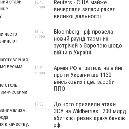
ния стали
Reuters - США майже
12:43
Вчора
айне
вичерпали запаси ракет
у
великої дальності
Bloomberg - рф провела
11:27
ли часто
Вчора
новий раунд таємних
начинают
зустрічей з Європою щодо
війни в Україні
изготовления.
емя весьма
Армія РФ втратила на війні
10:59
Вчора
проти України ще 1130
військових і два засоби
не столь
ППО
ономическими
До чого призвели атаки
17:08
3 серпня
 минимализм.
ЗСУ на Wildberries . 200 млрд
рода
збитків і ризик краху банків
я к качеству,
рф