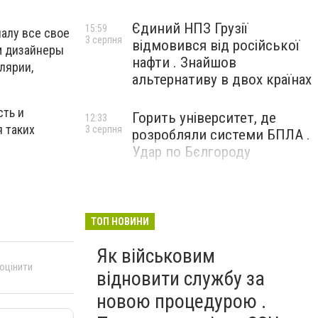
Єдиний НПЗ Грузії
15:59
алу все свое
3 серпня
відмовився від російської
ам дизайнеры
нафти . Знайшов
лярии,
альтернативу в двох країнах
ть и
Горить університет, де
12:33
я таких
3 серпня
розробляли системи БПЛА .
Удар по Бєлгороду
ТОП НОВИНИ
Як військовим
 оцінити
відновити службу за
новою процедурою .