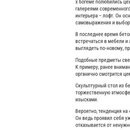
х богеме полюбились це
галереями современного 
интерьера – лофт. Он ос
самовыражения и выбор
В последнее время бето
встречаться в мебели и
выглядеть по-новому, п
Подобные предметы свеж
К примеру, ранее внима
органично смотрится це
Скульптурный стол из бе
торжественную атмосфер
изысками.
Вероятно, тенденция на
Он ведь проявил себя у
отказывается от ненужно