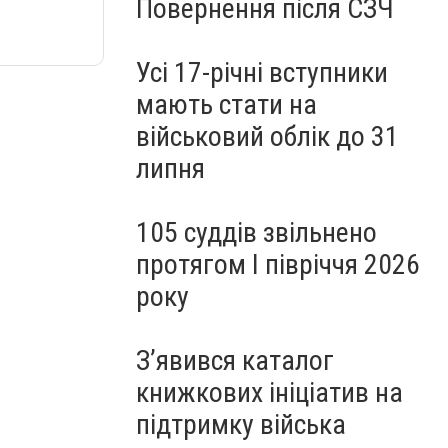
Повернення після СЗЧ
Усі 17-річні вступники
мають стати на
військовий облік до 31
липня
105 суддів звільнено
протягом I півріччя 2026
року
З’явився каталог
книжкових ініціатив на
підтримку війська