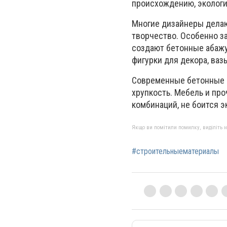
происхождению, экологи
Многие дизайнеры делаю
творчество. Особенно за
создают бетонные абажу
фигурки для декора, вазы
Современные бетонные 
хрупкость. Мебель и про
комбинаций, не боится 
Якщо ви помітили помилку, виділіть нео
#строительныематериалы