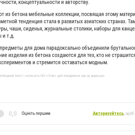
чности, концептуальности и авторству.
т из бетона мебельные коллекции, посвящая этому матери
метной тенденция стала в развитых азиатских странах. Т
ры, чаши, сиденья, журнальные столики, наборы для канце
 и т.д.
предметы для дома парадоксально объединили брутальнос
чие изделия из бетона создаются для тех, кто не страшитс
экспериментов и стремится оставаться модным.
бхідний текст і натисніть Ctrl + Enter, щоб повідомити про це редакцію
0,0
Оцініть першим
Авторизуйтесь
, щоб