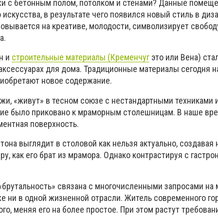
хи с бетонным полом, потолком и стенами? Данные помеще
искусства, в результате чего появился новый стиль в диз
новывается на креативе, молодости, символизирует свобод
а.
н и
строительные материалы (Кременчуг
это или Вена) ста
 аксессуарах для дома. Традиционные материалы сегодня 
риобретают новое содержание.
и, «живут» в тесном союзе с нестандартными техниками 
ние было приковано к мраморным столешницам. В наше вр
ментная поверхность.
тона выглядит в столовой как нельзя актуально, создавая 
у, как его брат из мрамора. Однако контрастируя с гастр
 «брутальность» связана с многочисленными запросами на
же ни в одной жизненной отрасли. Житель современного го
го, меняя его на более простое. При этом растут требовани