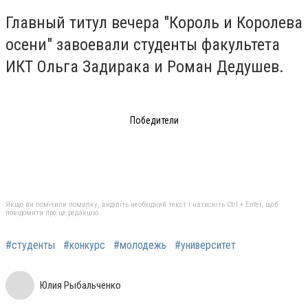
Главный титул вечера "Король и Королева
осени" завоевали студенты факультета
ИКТ Ольга Задирака и Роман Дедушев.
Победители
Якщо ви помітили помилку, виділіть необхідний текст і натисніть Ctrl + Enter, щоб
повідомити про це редакцію
#студенты
#конкурс
#молодежь
#университет
Юлия Рыбальченко