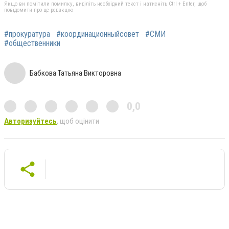
Якщо ви помітили помилку, виділіть необхідний текст і натисніть Ctrl + Enter, щоб
повідомити про це редакцію
#прокуратура
#координационныйсовет
#СМИ
#общественники
Бабкова Татьяна Викторовна
0,0
Авторизуйтесь
, щоб оцінити