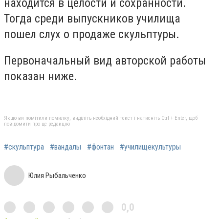
находится в целости и сохранности.
Тогда среди выпускников училища
пошел слух о продаже скульптуры.
Первоначальный вид авторской работы
показан ниже.
Якщо ви помітили помилку, виділіть необхідний текст і натисніть Ctrl + Enter, щоб
повідомити про це редакцію
#скульптура
#вандалы
#фонтан
#училищекультуры
Юлия Рыбальченко
0,0