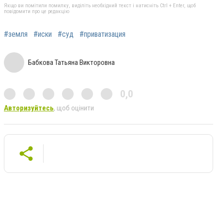
Якщо ви помітили помилку, виділіть необхідний текст і натисніть Ctrl + Enter, щоб
повідомити про це редакцію
#земля
#иски
#суд
#приватизация
Бабкова Татьяна Викторовна
0,0
Авторизуйтесь
, щоб оцінити