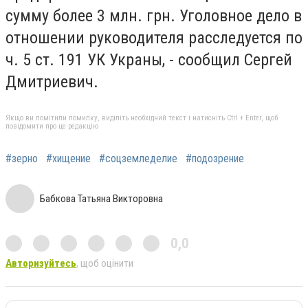
сумму более 3 млн. грн. Уголовное дело в
отношении руководителя расследуется по
ч. 5 ст. 191 УК Украны, - сообщил Сергей
Дмитриевич.
Якщо ви помітили помилку, виділіть необхідний текст і натисніть Ctrl + Enter, щоб
повідомити про це редакцію
#зерно
#хищение
#соцземледелие
#подозрение
Бабкова Татьяна Викторовна
0,0
Авторизуйтесь
, щоб оцінити