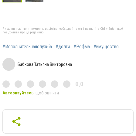
Якщо ви помітили помилку, виділіть необхідний текст і натисніть Ctrl + Enter, щоб
повідомити про це редакцію
#Исполнительнаяслужба
#долги
#Рефма
#имущество
Бабкова Татьяна Викторовна
0,0
Авторизуйтесь
, щоб оцінити