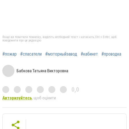
Якщо ви помітили помилку, виділіть необхідний текст і натисніть Ctrl + Enter, щоб
повідомити про це редакцію
#пожар
#спасатели
#моторныйзавод
#кабинет
#проводка
Бабкова Татьяна Викторовна
0,0
Авторизуйтесь
, щоб оцінити