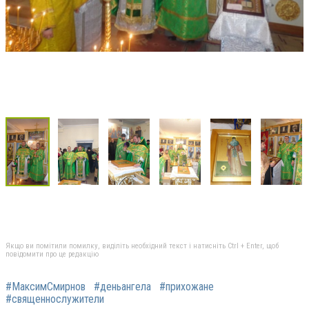
Якщо ви помітили помилку, виділіть необхідний текст і натисніть Ctrl + Enter, щоб
повідомити про це редакцію
#МаксимСмирнов
#деньангела
#прихожане
#священнослужители