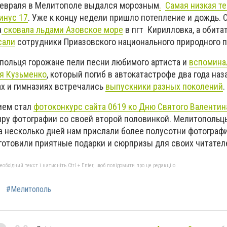
февраля в Мелитополе выдался морозным
.
Самая низкая т
инус 17
. Уже к концу недели пришло потепление и дождь. С
а
сковала льдами Азовское море
в пгт Кирилловка, а обита
сали
сотрудники Приазовского национального природного п
опольця горожане пели песни любимого артиста и
вспомина
я Кузьменко
, который погиб в автокатастрофе два года наз
х и гимназиях встречались
выпускники разных поколений
.
ием стал
фотоконкурс сайта 0619 ко Дню Святого Валентин
ру фотографии со своей второй половинкой. Мелитопольц
а несколько дней нам прислали более полусотни фотографи
готовили приятные подарки и сюрпризы для своих читате
бхідний текст і натисніть Ctrl + Enter, щоб повідомити про це редакцію
#Мелитополь