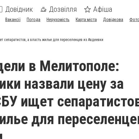
Довідник
Дозвілля
Афіша
Вакансії
Погода
Нерухомість
Карта міста
Довідкова
Фото
ет сепаратистов, а власть жилье для переселенцев из Авдеевки
дели в Мелитополе:
ики назвали цену за
СБУ ищет сепаратистов
илье для переселенце
и