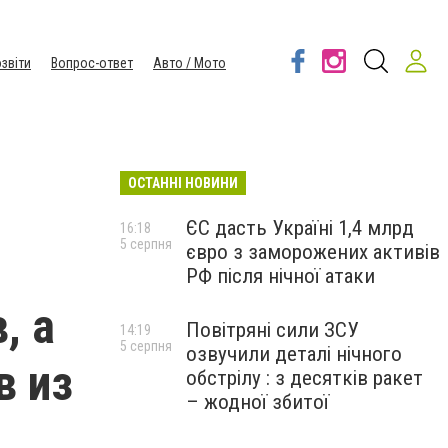
звіти
Вопрос-ответ
Авто / Мото
ОСТАННІ НОВИНИ
ЄС дасть Україні 1,4 млрд
16:18
5 серпня
євро з заморожених активів
РФ після нічної атаки
, а
Повітряні сили ЗСУ
14:19
5 серпня
озвучили деталі нічного
в из
обстрілу : з десятків ракет
– жодної збитої