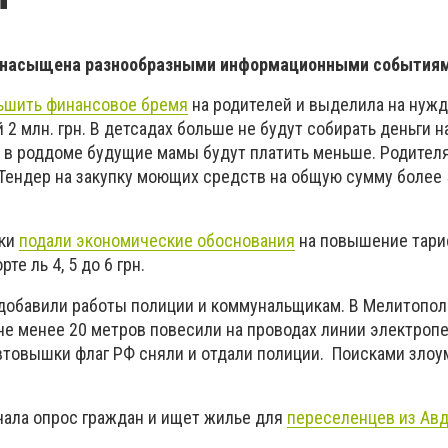
 насыщена разнообразными информационными событиям
ьшить финансовое бремя
на родителей и выделила на нуж
 млн. грн. В детсадах больше не будут собирать деньги н
 а в роддоме будущие мамы будут платить меньше. Родител
Тендер на закупку моющих средств на общую сумму более 5
ики
подали экономические обоснования
на повышение тари
те ль 4, 5 до 6 грн.
добавили работы полиции и коммунальщикам. В Мелитопол
не менее 20 метров повесили на проводах линии электроп
втовышки флаг РФ сняли и отдали полиции. Поисками зло
чала опрос граждан и ищет жилье для
переселенцев из Ав