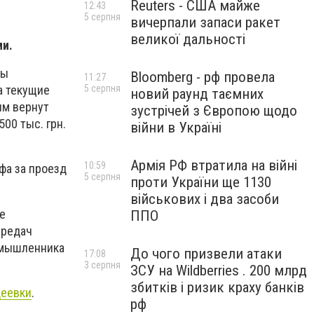
Reuters - США майже
12:43
5 серпня
вичерпали запаси ракет
великої дальності
и.
ды
Bloomberg - рф провела
11:27
5 серпня
а текущие
новий раунд таємних
ям вернут
зустрічей з Європою щодо
00 тыс. грн.
війни в Україні
Армія РФ втратила на війні
10:59
фа за проезд
5 серпня
проти України ще 1130
військових і два засоби
е
ППО
ередач
умышленника
До чого призвели атаки
17:08
3 серпня
ЗСУ на Wildberries . 200 млрд
збитків і ризик краху банків
деевки
.
рф