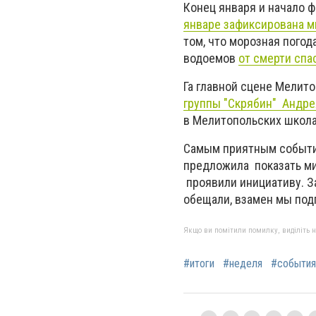
Конец января и начало 
январе зафиксирована м
том, что морозная погод
водоемов
от смерти спа
Га главной сцене Мелит
группы "Скрябин" Андре
в Мелитопольских школа
Самым приятным событ
предложила показать ми
проявили инициативу. З
обещали, взамен мы под
Якщо ви помітили помилку, виділіть нео
#итоги
#неделя
#события