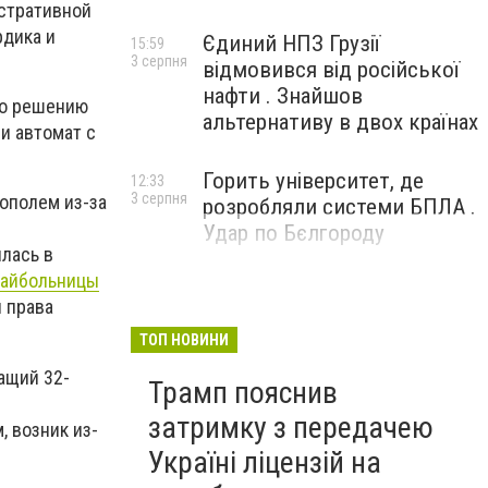
стративной
рдика и
Єдиний НПЗ Грузії
15:59
3 серпня
відмовився від російської
нафти . Знайшов
по решению
альтернативу в двох країнах
и автомат с
Горить університет, де
12:33
3 серпня
ополем из-за
розробляли системи БПЛА .
Удар по Бєлгороду
илась в
райбольницы
л права
ТОП НОВИНИ
ащий 32-
Трамп пояснив
затримку з передачею
, возник из-
Україні ліцензій на