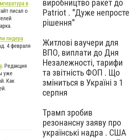
виробництво ракет до
емпература в
айт писал о
Patriot . "Дуже непросте
телей
рішення"
арка.
ли лидера
Житлові ваучери для
ад. 4 февраля
ВПО, виплати до Дня
Незалежності, тарифи
а
. Редакция
та звітність ФОП . Що
ы уже
зміниться в Україні з 1
й. Как
лей.
серпня
Трамп зробив
резонансну заяву про
українські надра . США