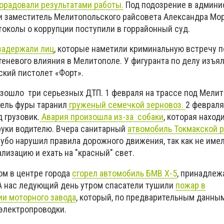
орадовали результатами работы.
Под подозрение в админи
 и заместитель Мелитопольского райсовета Александра Мо
околы о коррупции поступили в горрайонный суд.
задержали лиц
, которые наметили криминальную встречу 
еневого влияния в Мелитополе. У фигуранта по делу изъял
ский пистолет «Форт».
изошло три серьезных ДТП. 1 февраля на трассе под Мелит
ель фуры таранил
груженый семечкой зерновоз.
2 февраля
 грузовик.
Авария произошла из-за собаки
, которая наход
 руки водителю. Вчера санитарный
атвомобиль Токмакской 
грубо нарушил правила дорожного движения, так как не име
лизацию и ехать на "красный" свет.
ом в центре города
сгорел автомобиль БМВ Х-5
, принадлеж
А нас ледующий день утром спасатели тушили
пожар в
и моторного завода
, который, по предварительным данным
 электропроводки.