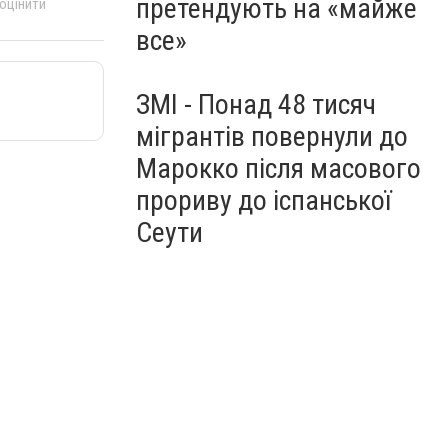
претендують на «майже
 оцінити
все»
ЗМІ - Понад 48 тисяч
мігрантів повернули до
Марокко після масового
прориву до іспанської
Сеути