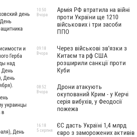
Армія РФ втратила на війні
10:50
ковский день
Вчора
проти України ще 1210
 День
військових і три засоби
 защитника
ППО
Через військові зв'язки з
висимости и
09:18
Вчора
Китаєм та рф США
ного Герба
розширили санкції проти
еды над
Куби
, День
, День
ября).
Дрони атакують
08:52
Вчора
окупований Крим - у Керчі
чень
серія вибухів, у Феодосії
му украинцы
пожежа
 в
ЄС дасть Україні 1,4 млрд
16:18
5 серпня
аля), День
євро з заморожених активів