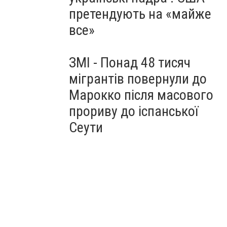
претендують на «майже
все»
ЗМІ - Понад 48 тисяч
мігрантів повернули до
Марокко після масового
прориву до іспанської
Сеути