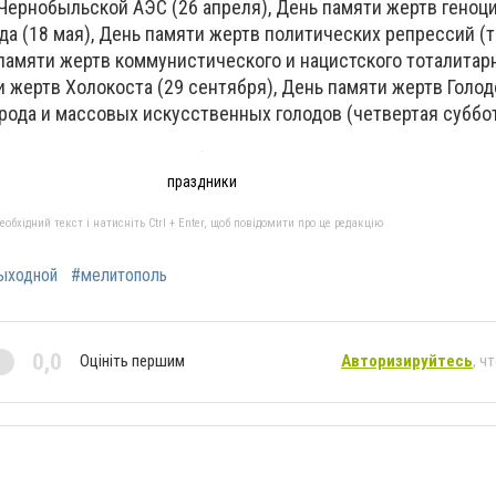
 Чернобыльской АЭС (26 апреля), День памяти жертв геноц
а (18 мая), День памяти жертв политических репрессий (
 памяти жертв коммунистического и нацистского тоталита
ти жертв Холокоста (29 сентября), День памяти жертв Голод
рода и массовых искусственных голодов (четвертая суббот
праздники
бхідний текст і натисніть Ctrl + Enter, щоб повідомити про це редакцію
ыходной
#мелитополь
0,0
Оцініть першим
Авторизируйтесь
, ч