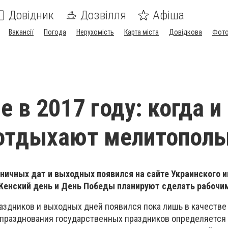
Довідник
Дозвілля
Афіша
Вакансії
Погода
Нерухомість
Карта міста
Довідкова
Фото
 в 2017 году: когда и
 отдыхают мелитопол
ничных дат и выходных появился на сайте Украинского 
Женский день и День Победы планируют сделать рабочи
аздников и выходных дней появился пока лишь в качестве
 празднования государственных праздников определяется