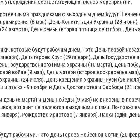
ем утверждения соответствующих планов мероприятий.
арственными праздниками с выходным днем будут Шевчен
и примирения (8 мая), День Конституции Украины (28 июня),
24 августа), День семьи (вторая пятница сентября), День
ики, которые будут рабочим днем, - это День первой неза
января), День героев Крут (29 января), День Государствен
ень Государственного Гимна Украины (10 марта), День поб
вой войне (9 мая), День матери (второе воскресенье мая)
Украины (24 июля), День крещения Украины-Руси (28 июля)
 и языка - 9 ноября и День Достоинства и Свободы (21 но
день (8 марта) и День Победы (9 мая) не внесены в пере
иков, в значит не являются выходными днями. По-прежне
 января), Рождество Христово (7 января), Пасха (один день
удут рабочими, - это День Героев Небесной Сотни (20 февр