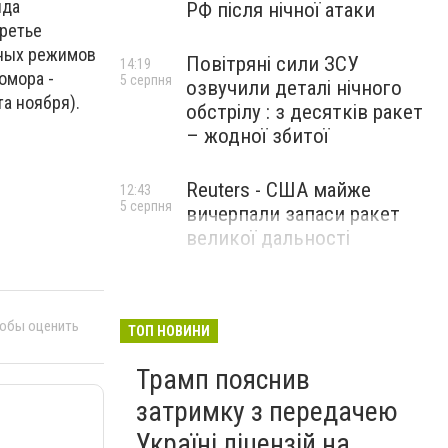
ида
РФ після нічної атаки
третье
рных режимов
Повітряні сили ЗСУ
14:19
омора -
5 серпня
озвучили деталі нічного
а ноября).
обстрілу : з десятків ракет
– жодної збитої
Reuters - США майже
12:43
5 серпня
вичерпали запаси ракет
великої дальності
тобы оценить
ТОП НОВИНИ
Трамп пояснив
затримку з передачею
Україні ліцензій на