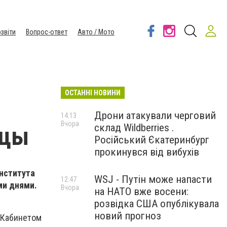
звіти
Вопрос-ответ
Авто / Мото
ОСТАННІ НОВИНИ
Дрони атакували черговий
14:13
Вчора
склад Wildberries .
ьцы
Російський Єкатеринбург
прокинувся від вибухів
института
WSJ - Путін може напасти
12:47
ми днями.
Вчора
на НАТО вже восени:
розвідка США опублікувала
новий прогноз
 Кабинетом