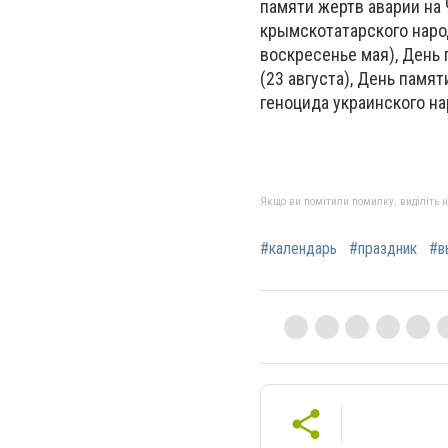
памяти жертв аварии на
крымскотатарского народ
воскресенье мая), День
(23 августа), День памя
геноцида украинского на
Якщо ви помітили помилку, виділіть нео
#календарь
#праздник
#в