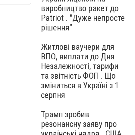
виробництво ракет до
Patriot . "Дуже непросте
рішення"
Житлові ваучери для
ВПО, виплати до Дня
Незалежності, тарифи
та звітність ФОП . Що
зміниться в Україні з 1
серпня
Трамп зробив
резонансну заяву про
українські надра . США