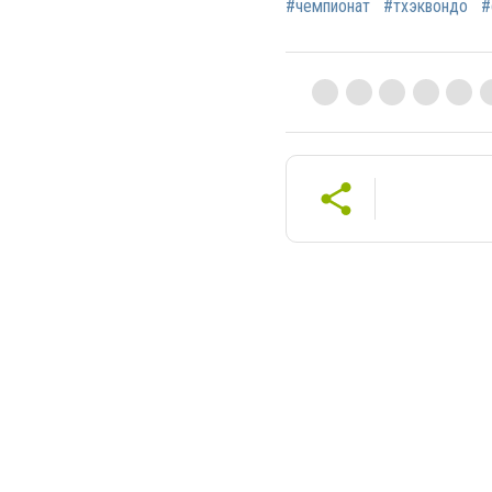
#чемпионат
#тхэквондо
#