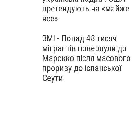
претендують на «майже
все»
ЗМІ - Понад 48 тисяч
мігрантів повернули до
Марокко після масового
прориву до іспанської
Сеути