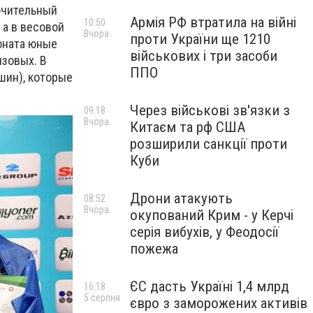
ючительный
Армія РФ втратила на війні
10:50
 а в весовой
Вчора
проти України ще 1210
ионата юные
військових і три засоби
нзовых. В
ППО
шин), которые
Через військові зв'язки з
09:18
Вчора
Китаєм та рф США
розширили санкції проти
Куби
Дрони атакують
08:52
Вчора
окупований Крим - у Керчі
серія вибухів, у Феодосії
пожежа
ЄС дасть Україні 1,4 млрд
16:18
5 серпня
євро з заморожених активів