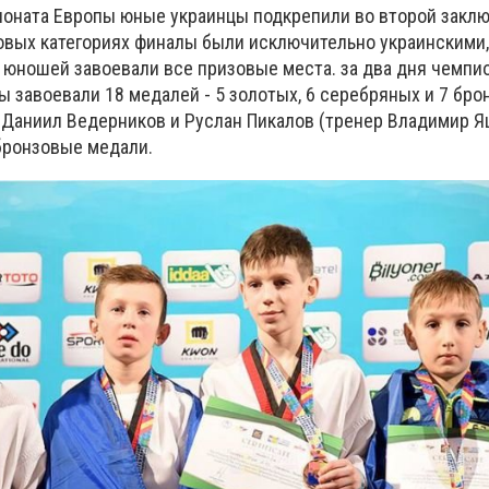
ионата Европы юные украинцы подкрепили во второй закл
совых категориях финалы были исключительно украинскими,
и юношей завоевали все призовые места. за два дня чемп
 завоевали 18 медалей - 5 золотых, 6 серебряных и 7 бро
 Даниил Ведерников и Руслан Пикалов (тренер Владимир Я
бронзовые медали.