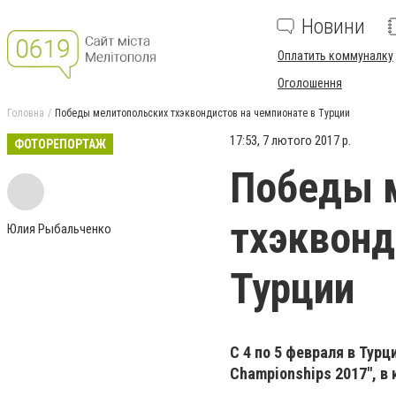
Новини
Оплатить коммуналку
Оголошення
Головна
Победы мелитопольских тхэквондистов на чемпионате в Турции
17:53, 7 лютого 2017 р.
ФОТОРЕПОРТАЖ
Победы 
тхэквонд
Юлия Рыбальченко
Турции
С 4 по 5 февраля в Тур
Championships 2017", 