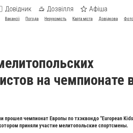
Довідник
Дозвілля
Афіша
Вакансії
Погода
Нерухомість
Карта міста
Довідкова
Фото
мелитопольских
истов на чемпионате 
ции прошел чемпионат Европы по тхэквондо "European Kid
в котором приняли участие мелитопольские спортсмены.