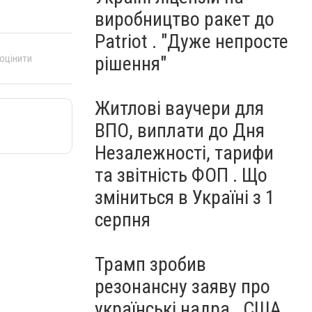
виробництво ракет до
Patriot . "Дуже непросте
 оцінити
рішення"
Житлові ваучери для
ВПО, виплати до Дня
Незалежності, тарифи
та звітність ФОП . Що
зміниться в Україні з 1
серпня
Трамп зробив
резонансну заяву про
українські надра . США