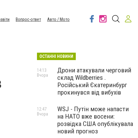
звіти
Вопрос-ответ
Авто / Мото
ОСТАННІ НОВИНИ
Дрони атакували черговий
14:13
Вчора
склад Wildberries .
в
Російський Єкатеринбург
прокинувся від вибухів
WSJ - Путін може напасти
12:47
Вчора
на НАТО вже восени:
s
розвідка США опублікувала
новий прогноз