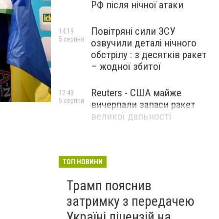
РФ після нічної атаки
Повітряні сили ЗСУ
14:19
5 серпня
озвучили деталі нічного
обстрілу : з десятків ракет
– жодної збитої
Reuters - США майже
12:43
5 серпня
вичерпали запаси ракет
великої дальності
ТОП НОВИНИ
Трамп пояснив
затримку з передачею
Україні ліцензій на