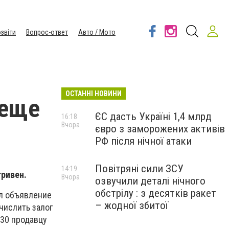
звіти
Вопрос-ответ
Авто / Мото
ОСТАННІ НОВИНИ
 еще
ЄС дасть Україні 1,4 млрд
16:18
Вчора
євро з заморожених активів
РФ після нічної атаки
Повітряні сили ЗСУ
14:19
гривен.
Вчора
озвучили деталі нічного
обстрілу : з десятків ракет
ал объявление
– жодної збитої
числить залог
.30 продавцу