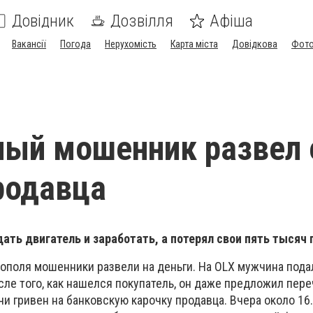
Довідник
Дозвілля
Афіша
Вакансії
Погода
Нерухомість
Карта міста
Довідкова
Фото
ный мошенник развел
родавца
ать двигатель и заработать, а потерял свои пять тысяч 
ополя мошенники развели на деньги. На OLX мужчина под
сле того, как нашелся покупатель, он даже предложил пере
чи гривен на банковскую карочку продавца. Вчера около 16