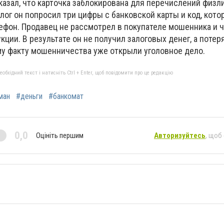
сказал, что карточка заблокирована для перечислений физ
лог он попросил три цифры с банковской карты и код, кот
фон. Продавец не рассмотрел в покупателе мошенника и 
кции. В результате он не получил залоговых денег, а потеря
ому факту мошенничества уже открыли уголовное дело.
бхідний текст і натисніть Ctrl + Enter, щоб повідомити про це редакцію
ман
#деньги
#банкомат
0,0
Оцініть першим
Авторизуйтесь
, щоб