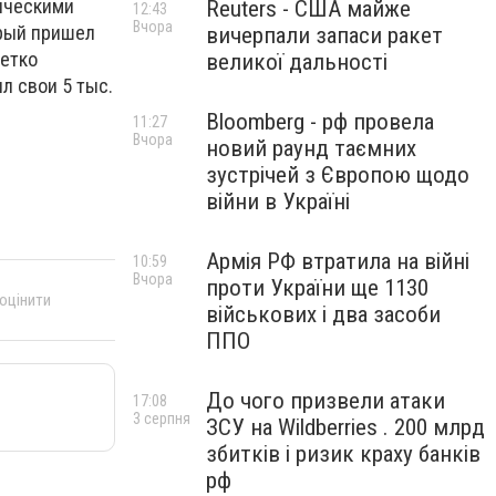
лическими
Reuters - США майже
12:43
Вчора
орый пришел
вичерпали запаси ракет
четко
великої дальності
л свои 5 тыс.
Bloomberg - рф провела
11:27
Вчора
новий раунд таємних
зустрічей з Європою щодо
війни в Україні
Армія РФ втратила на війні
10:59
Вчора
проти України ще 1130
 оцінити
військових і два засоби
ППО
До чого призвели атаки
17:08
3 серпня
ЗСУ на Wildberries . 200 млрд
збитків і ризик краху банків
рф