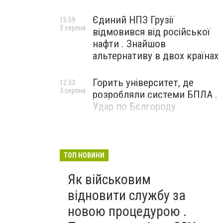
Єдиний НПЗ Грузії
15:59
3 серпня
відмовився від російської
нафти . Знайшов
альтернативу в двох країнах
Горить університет, де
12:33
3 серпня
розробляли системи БПЛА .
Удар по Бєлгороду
ТОП НОВИНИ
Як військовим
відновити службу за
новою процедурою .