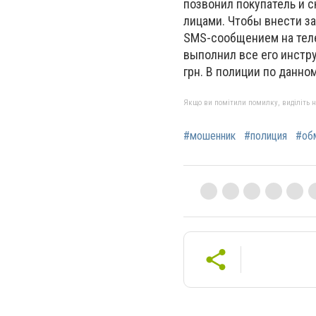
позвонил покупатель и 
лицами. Чтобы внести за
SMS-сообщением на теле
выполнил все его инстру
грн. В полиции по данн
Якщо ви помітили помилку, виділіть нео
#мошенник
#полиция
#об