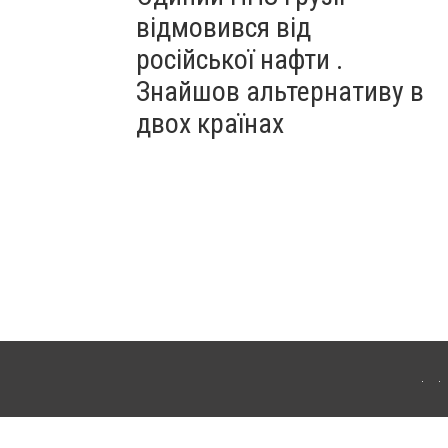
відмовився від
російської нафти .
Знайшов альтернативу в
двох країнах
ітополя. Для інтернет-видань обов'язкове розміщення прямого, відкритого для