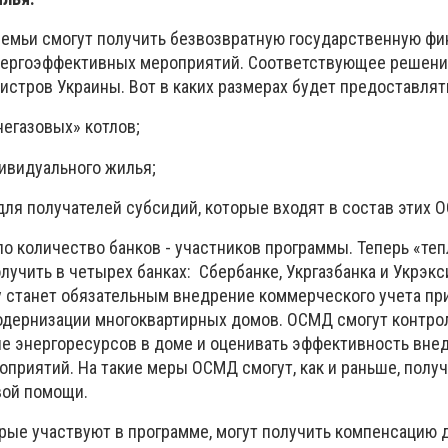
 семьи смогут получить безвозвратную государственную ф
нергоэффективных мероприятий. Соответствующее решени
истров Украины. Вот в каких размерах будет предоставля
негазовых» котлов;
дивидуального жилья;
для получателей субсидий, которые входят в состав этих 
о количество банков - участников программы. Теперь «те
учить в четырех банках: Сбербанке, Укргазбанка и Укрэкс
ду станет обязательным внедрение коммерческого учета пр
одернизации многоквартирных домов. ОСМД смогут контро
е энергоресурсов в доме и оценивать эффективность вне
приятий. На такие меры ОСМД смогут, как и раньше, полу
вой помощи.
рые участвуют в программе, могут получить компенсацию 