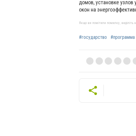
домов, установке узлов 
окон на энергоэффектив
Якщо ви помітили помилку, виділіть нео
#государство
#программа