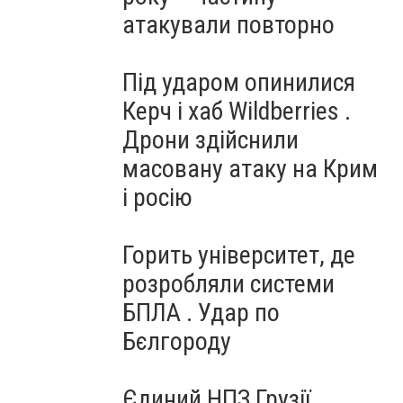
атакували повторно
Під ударом опинилися
Керч і хаб Wildberries .
Дрони здійснили
масовану атаку на Крим
і росію
Горить університет, де
розробляли системи
БПЛА . Удар по
Бєлгороду
Єдиний НПЗ Грузії