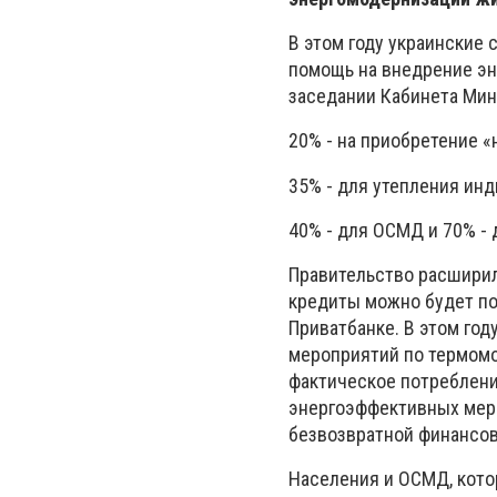
В этом году украинские
помощь на внедрение э
заседании Кабинета Мин
20% - на приобретение «
35% - для утепления ин
40% - для ОСМД и 70% - 
Правительство расширил
кредиты можно будет пол
Приватбанке. В этом го
мероприятий по термом
фактическое потреблени
энергоэффективных меро
безвозвратной финансо
Населения и ОСМД, кото