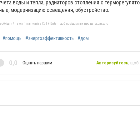
учета воды и тепла, радиаторов отопления с терморегулято
ные, модернизацию освещения, обустройство.
бхідний текст і натисніть Ctrl + Enter, щоб повідомити про це редакцію
#помощь
#энергоэффективность
#дом
0,0
Оцініть першим
Авторизуйтесь
, щоб