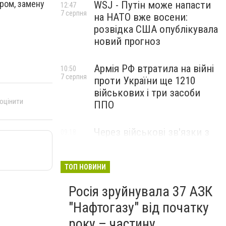
ром, замену
WSJ - Путін може напасти
12:47
7 серпня
на НАТО вже восени:
розвідка США опублікувала
новий прогноз
Армія РФ втратила на війні
10:50
7 серпня
проти України ще 1210
військових і три засоби
 оцінити
ППО
Через військові зв'язки з
09:18
7 серпня
Китаєм та рф США
розширили санкції проти
Куби
ТОП НОВИНИ
Росія зруйнувала 37 АЗК
"Нафтогазу" від початку
року – частину