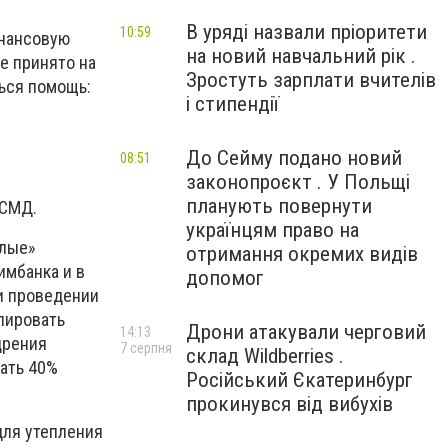
В уряді назвали пріоритети
10:59
инансовую
на новий навчальний рік .
е принято на
Зростуть зарплати вчителів
ться помощь:
і стипендії
До Сейму подано новий
08:51
законопроєкт . У Польщі
планують повернути
ОСМД.
українцям право на
плые»
отримання окремих видів
имбанка и в
допомог
и проведении
лировать
Дрони атакували черговий
14:13
дрения
7 серпня
склад Wildberries .
чать 40%
Російський Єкатеринбург
прокинувся від вибухів
для утепления