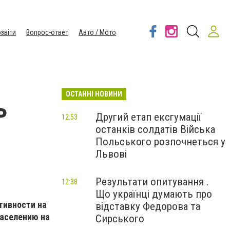
звіти
Вопрос-ответ
Авто / Мото
ОСТАННІ НОВИНИ
ь
Другий етап ексгумації
12:53
останків солдатів Війська
Польського розпочнеться у
Львові
Результати опитування .
12:38
Що українці думають про
тивности на
відставку Федорова та
населению на
Сирського