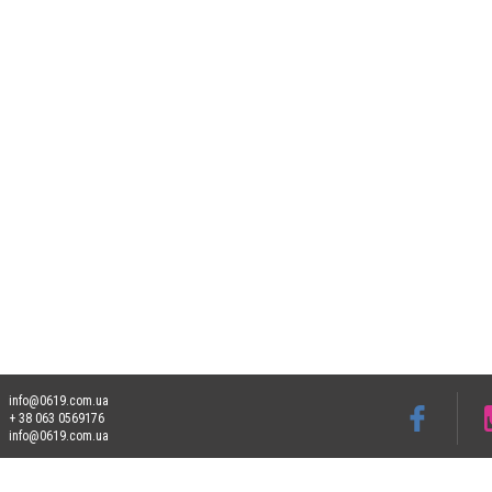
info@0619.com.ua
+ 38 063 0569176
info@0619.com.ua
Допускається цитування матеріалів без отримання попередньої згоди 0619.com.ua за