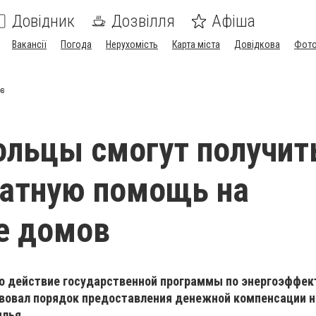
Довідник
Дозвілля
Афіша
Вакансії
Погода
Нерухомість
Карта міста
Довідкова
Фото
ов
льцы смогут получит
ратную помощь на
е домов
о действие государственной программы по энергоэффек
твовал порядок предоставления денежной компенсации 
лья.