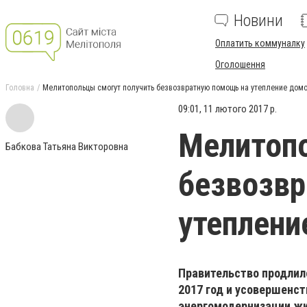
Новини
Оплатить коммуналку
Оголошення
Головна
Мелитопольцы смогут получить безвозвратную помощь на утепление дом
09:01, 11 лютого 2017 р.
Мелитопо
Бабкова Татьяна Викторовна
безвозв
утеплени
Правительство продлил
2017 год и усовершенс
энергомодернизации жи