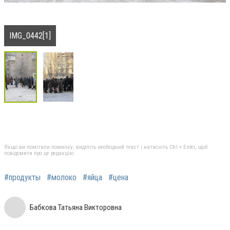
IMG_0442[1]
Якщо ви помітили помилку, виділіть необхідний текст і натисніть Ctrl + Enter, щоб
повідомити про це редакцію
#продукты
#молоко
#яйца
#цена
Бабкова Татьяна Викторовна