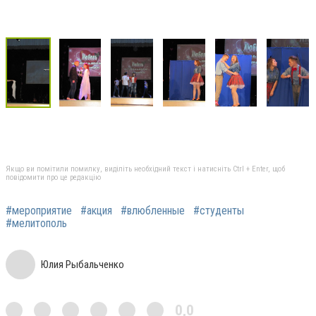
Якщо ви помітили помилку, виділіть необхідний текст і натисніть Ctrl + Enter, щоб
повідомити про це редакцію
#мероприятие
#акция
#влюбленные
#студенты
#мелитополь
Юлия Рыбальченко
0,0