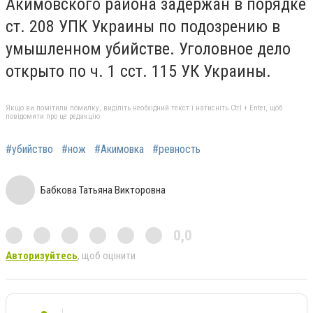
Акимовского района задержан в порядке
ст. 208 УПК Украины по подозрению в
умышленном убийстве. Уголовное дело
открыто по ч. 1 сст. 115 УК Украины.
Якщо ви помітили помилку, виділіть необхідний текст і натисніть Ctrl + Enter, щоб
повідомити про це редакцію
#убийство
#нож
#Акимовка
#ревность
Бабкова Татьяна Викторовна
0,0
Авторизуйтесь
, щоб оцінити