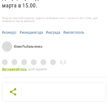
марта в 15.00.
Якщо ви помітили помилку, виділіть необхідний текст і натисніть Ctrl + Enter, щоб
повідомити про це редакцію
#конкурс
#женщинагода
#награда
#мелитополь
Юлия Рыбальченко
0,0
Авторизуйтесь
, щоб оцінити