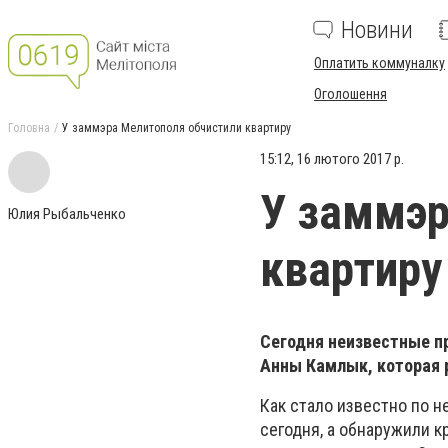
Новини
Оплатить коммуналку
Оголошення
Головна
У заммэра Мелитополя обчистили квартиру
15:12, 16 лютого 2017 р.
У заммэр
Юлия Рыбальченко
квартиру
Сегодня неизвестные п
Анны Камлык, которая 
Как стало известно по 
сегодня, а обнаружили 