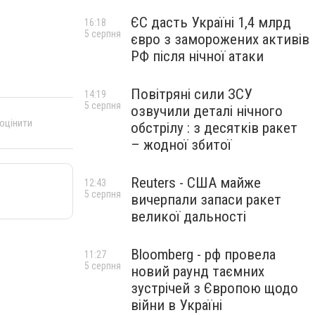
ЄС дасть Україні 1,4 млрд
16:18
5 серпня
євро з заморожених активів
РФ після нічної атаки
Повітряні сили ЗСУ
14:19
5 серпня
озвучили деталі нічного
 оцінити
обстрілу : з десятків ракет
– жодної збитої
Reuters - США майже
12:43
5 серпня
вичерпали запаси ракет
великої дальності
Bloomberg - рф провела
11:27
5 серпня
новий раунд таємних
зустрічей з Європою щодо
війни в Україні