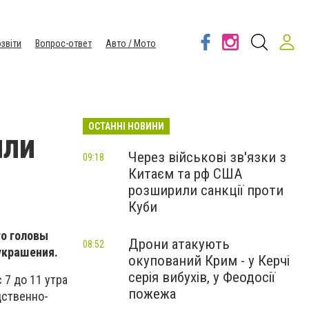
звіти
Вопрос-ответ
Авто / Мото
ОСТАННІ НОВИНИ
или
Через військові зв'язки з
09:18
Китаєм та рф США
розширили санкції проти
Куби
го головы
Дрони атакують
08:52
украшения.
окупований Крим - у Керчі
серія вибухів, у Феодосії
7 до 11 утра
пожежа
дственно-