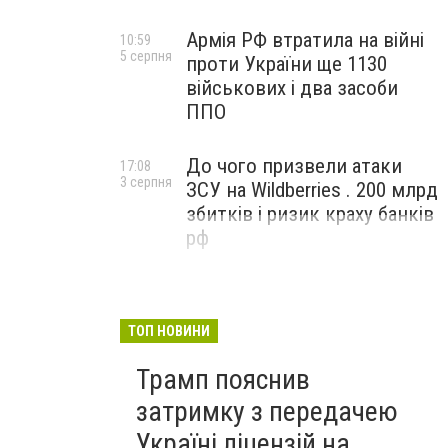
Армія РФ втратила на війні
10:59
5 серпня
проти України ще 1130
військових і два засоби
ППО
До чого призвели атаки
17:08
3 серпня
ЗСУ на Wildberries . 200 млрд
збитків і ризик краху банків
рф
ТОП НОВИНИ
Трамп пояснив
затримку з передачею
Україні ліцензій на