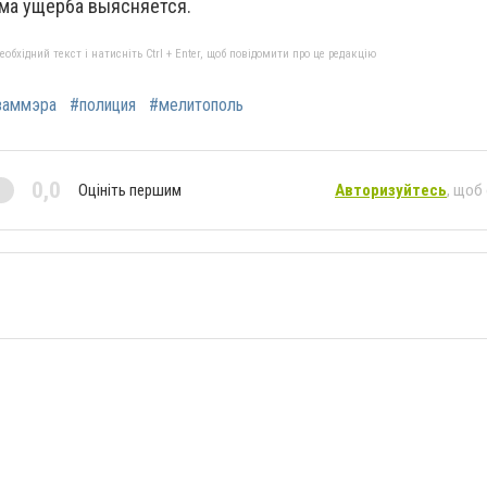
мма ущерба выясняется.
бхідний текст і натисніть Ctrl + Enter, щоб повідомити про це редакцію
заммэра
#полиция
#мелитополь
0,0
Оцініть першим
Авторизуйтесь
, щоб