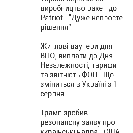
виробництво ракет до
Patriot . "Дуже непросте
рішення"
Житлові ваучери для
ВПО, виплати до Дня
Незалежності, тарифи
та звітність ФОП . Що
зміниться в Україні з 1
серпня
Трамп зробив
резонансну заяву про
українські надра . США