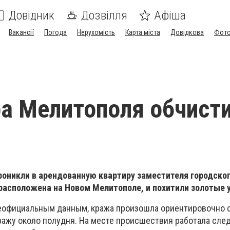
Довідник
Дозвілля
Афіша
Вакансії
Погода
Нерухомість
Карта міста
Довідкова
Фото
а Мелитополя обчист
роникли в арендованную квартиру заместителя городско
расположена на Новом Мелитополе, и похитили золотые 
неофициальным данным, кража произошла ориентировочно с 
кражу около полудня. На месте происшествия работала сле