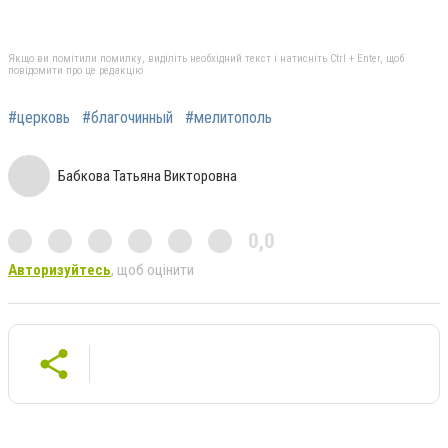
Якщо ви помітили помилку, виділіть необхідний текст і натисніть Ctrl + Enter, щоб
повідомити про це редакцію
#церковь
#благочинный
#мелитополь
Бабкова Татьяна Викторовна
0,0
Авторизуйтесь
, щоб оцінити