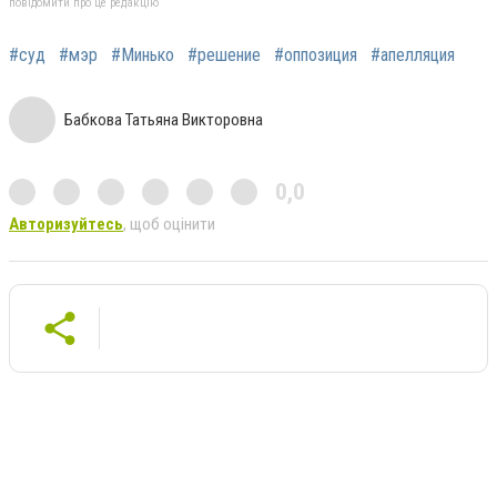
повідомити про це редакцію
#суд
#мэр
#Минько
#решение
#оппозиция
#апелляция
Бабкова Татьяна Викторовна
0,0
Авторизуйтесь
, щоб оцінити