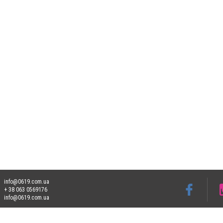
info@0619.com.ua
+ 38 063 0569176
info@0619.com.ua
Допускається цитування матеріалів без отримання попередньої згоди 0619.com.ua за