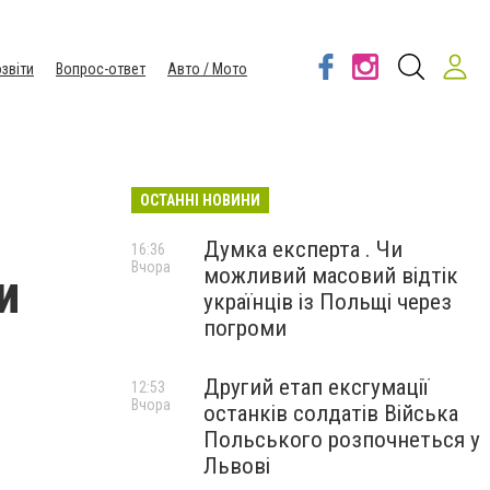
звіти
Вопрос-ответ
Авто / Мото
ОСТАННІ НОВИНИ
Думка експерта . Чи
16:36
Вчора
можливий масовий відтік
и
українців із Польщі через
погроми
Другий етап ексгумації
12:53
Вчора
останків солдатів Війська
Польського розпочнеться у
Львові