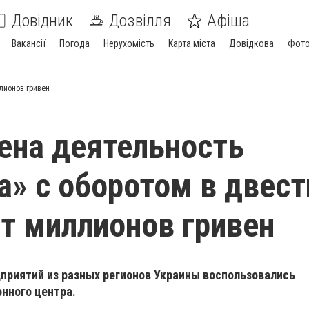
Довідник
Дозвілля
Афіша
Вакансії
Погода
Нерухомість
Карта міста
Довідкова
Фото
лионов гривен
ена деятельность
а» с оборотом в двест
т миллионов гривен
дприятий из разных регионов Украины воспользовались
нного центра.