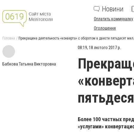
Новини
Оплатить коммуналку
Оголошення
Головна
Прекращена деятельность «конверта» с оборотом в двести пятьдесят мил
08:19, 18 лютого 2017 р.
Прекращ
Бабкова Татьяна Викторовна
«конверт
пятьдеся
Более 100 частных пре
«услугами»
конвертацио