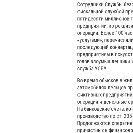
Сотрудники Службы безо
фискальной службой пре
пятидесяти миллионов г
предприятий, по реквиз
операции. Более 100 ча
«услугами», перечислял
последующей конвертац
предприятиям в искусст
годов злоумышленники «
служба УСБУ.
Во время обысков в жил
автомобилях дельцов пр
фиктивных предприятий,
операций и денежные ср
На банковские счета, к
производство по ст. 20
Продолжаются оперативн
причастных к финансово