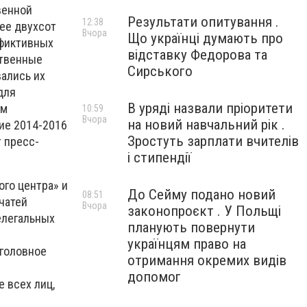
венной
Результати опитування .
12:38
ее двухсот
Вчора
Що українці думають про
 фиктивных
відставку Федорова та
ственные
Сирського
ались их
для
В уряді назвали пріоритети
им
10:59
Вчора
на новий навчальний рік .
ие 2014-2016
Зростуть зарплати вчителів
 пресс-
і стипендії
го центра» и
До Сейму подано новий
08:51
чатей
Вчора
законопроєкт . У Польщі
елегальных
планують повернути
.
українцям право на
уголовное
отримання окремих видів
допомог
 всех лиц,