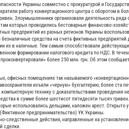
пасности Украины совместно с прокуратурой и Государст
кратили работу конвертационного центра с оборотом в бол
ривен. Злоумышленники организовали деятельность ряда
итам которых проводились бестоварные финансово-хозяй
стных предприятий из разных регионов Украины воспользов
и безналичные средства на счета фиктивных предприятий 
ии их в наличные. Тем самым способствовали действующ
венном формировании налогового кредита по НДС. В течен
проконвертировали» более 250 млн. грн. Об этом сообщает
ых, офисных помещениях так называемого «конвертационно
авоохранители изъяли «черную» бухгалтерию, более ста пе
 компьютерную технику с доказательствами проведения н
едства в сумме более шестисот пятидесяти тысяч гривен
оторые использовались дельцами, наложен арест. Открыто 
5 (Фиктивное предпринимательство) УК Украины.
о-следственные действия, направленные на установление
й сделки.