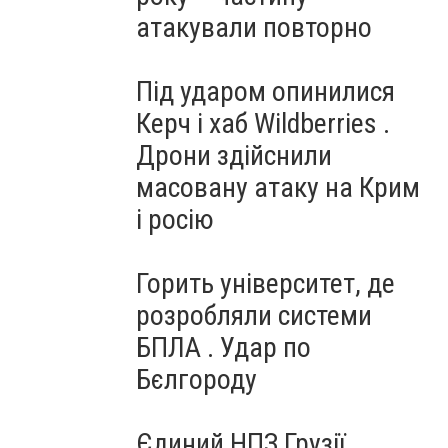
атакували повторно
Під ударом опинилися
Керч і хаб Wildberries .
Дрони здійснили
масовану атаку на Крим
і росію
Горить університет, де
розробляли системи
БПЛА . Удар по
Бєлгороду
Єдиний НПЗ Грузії