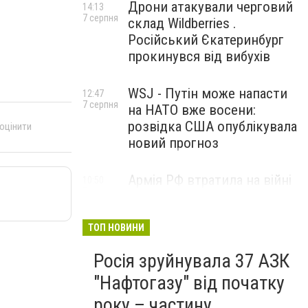
Дрони атакували черговий
14:13
7 серпня
склад Wildberries .
Російський Єкатеринбург
прокинувся від вибухів
WSJ - Путін може напасти
12:47
7 серпня
на НАТО вже восени:
розвідка США опублікувала
 оцінити
новий прогноз
Армія РФ втратила на війні
10:50
7 серпня
проти України ще 1210
військових і три засоби
ППО
ТОП НОВИНИ
Росія зруйнувала 37 АЗК
"Нафтогазу" від початку
року – частину