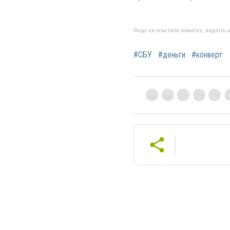
Якщо ви помітили помилку, виділіть нео
#СБУ
#деньги
#конверт