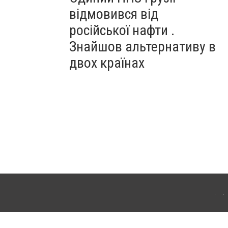
відмовився від
російської нафти .
Знайшов альтернативу в
двох країнах
ітополя. Для інтернет-видань обов'язкове розміщення прямого, відкритого для