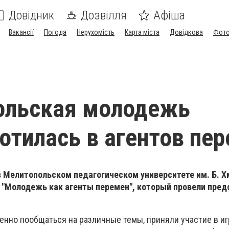
Довідник
Дозвілля
Афіша
Вакансії
Погода
Нерухомість
Карта міста
Довідкова
Фото
ольская молодежь
отилась в агентов пе
 Мелитопольском педагогическом университете им. Б. 
у "Молодежь как агенты перемен", который провели пред
енно пообщаться на различные темы, приняли участие в иг