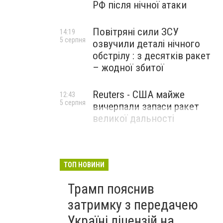
РФ після нічної атаки
Повітряні сили ЗСУ
14:19
5 серпня
озвучили деталі нічного
обстрілу : з десятків ракет
– жодної збитої
Reuters - США майже
12:43
5 серпня
вичерпали запаси ракет
великої дальності
ТОП НОВИНИ
Трамп пояснив
затримку з передачею
Україні ліцензій на