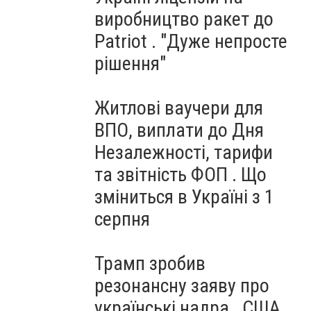
виробництво ракет до
Patriot . "Дуже непросте
рішення"
Житлові ваучери для
ВПО, виплати до Дня
Незалежності, тарифи
та звітність ФОП . Що
зміниться в Україні з 1
серпня
Трамп зробив
резонансну заяву про
українські надра . США