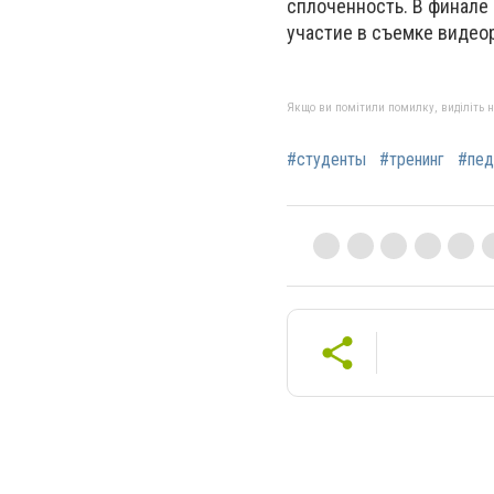
сплоченность. В финале
участие в съемке видео
Якщо ви помітили помилку, виділіть нео
#студенты
#тренинг
#пед