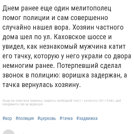
Днем ранее еще один мелитополец
помог полиции и сам совершенно
случайно нашел вора. Хозяин частного
дома шел по ул. Каховское шоссе и
увидел, как незнакомый мужчина катит
его тачку, которую у него украли со двора
немногим ранее. Потерпевший сделал
звонок в полицию: воришка задержан, а
тачка вернулась хозяину.
Якщо ви помітили помилку, виділіть необхідний текст і натисніть Ctrl + Enter, щоб
повідомити про це редакцію
#вор
#полиция
#церковь
#тачка
#задвижка