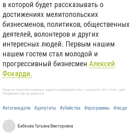
в которой будет рассказывать о
достижениях мелитопольских
бизнесменов, политиков, общественных
деятелей, волонтеров и других
интересных людей. Первым нашим
нашем гостем стал молодой и
прогрессивный бизнесмен
Алексей
Фокарди.
Якщо ви помітили помилку, виділіть необхідний текст і натисніть Ctrl + Enter, щоб
повідомити про це редакцію
#итогинедели
#депутаты
#убийства
#программы
#люди
Бабкова Татьяна Викторовна