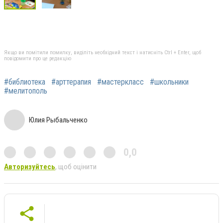
Якщо ви помітили помилку, виділіть необхідний текст і натисніть Ctrl + Enter, щоб
повідомити про це редакцію
#библиотека
#арттерапия
#мастеркласс
#школьники
#мелитополь
Юлия Рыбальченко
0,0
Авторизуйтесь
, щоб оцінити