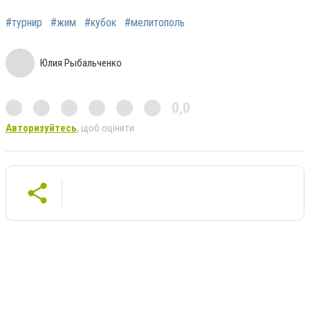
#турнир
#жим
#кубок
#мелитополь
Юлия Рыбальченко
0,0
Авторизуйтесь
, щоб оцінити