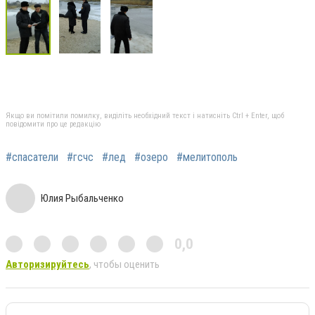
Якщо ви помітили помилку, виділіть необхідний текст і натисніть Ctrl + Enter, щоб
повідомити про це редакцію
#спасатели
#гсчс
#лед
#озеро
#мелитополь
Юлия Рыбальченко
0,0
Авторизируйтесь
, чтобы оценить