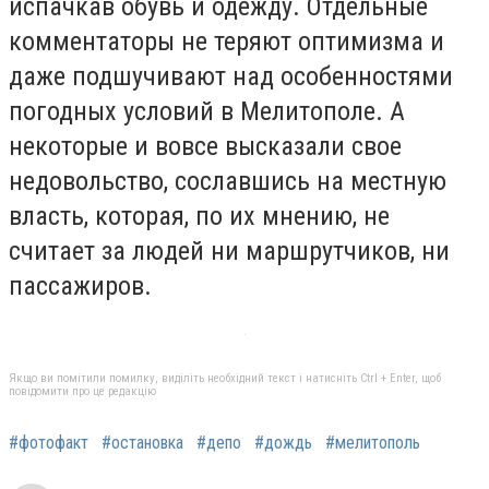
испачкав обувь и одежду. Отдельные
комментаторы не теряют оптимизма и
даже подшучивают над особенностями
погодных условий в Мелитополе. А
некоторые и вовсе высказали свое
недовольство, сославшись на местную
власть, которая, по их мнению, не
считает за людей ни маршрутчиков, ни
пассажиров.
Якщо ви помітили помилку, виділіть необхідний текст і натисніть Ctrl + Enter, щоб
повідомити про це редакцію
#фотофакт
#остановка
#депо
#дождь
#мелитополь