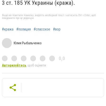
3 ст. 185 УК Украины (кража).
Якщо ви помітили помилку, виділіть необхідний текст і натисніть Ctrl + Enter, щоб
повідомити про це редакцію
#кража
#полиция
#спасское
#вор
Юлия Рыбальченко
0,0
Авторизуйтесь
, щоб оцінити