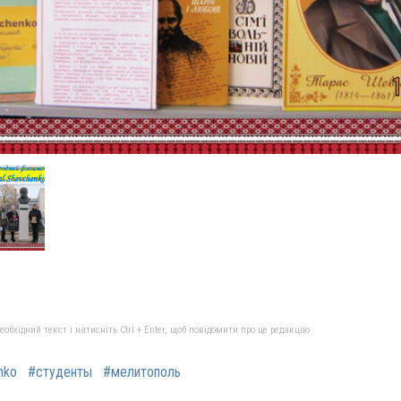
бхідний текст і натисніть Ctrl + Enter, щоб повідомити про це редакцію
nko
#студенты
#мелитополь