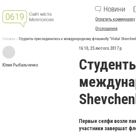
Новини
Оплатить коммуналку
Оголошення
Головна
Студенты присоединились к международному флешмобу "Global Shevchen
16:10, 25 лютого 2017 р.
Студенты
Юлия Рыбальченко
междунар
Shevchen
Первые селфи возле па
участники завершат фл