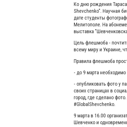
Ко дню рождения Тараса
Shevchenko". Научная б
дате студенты фотограф
Мелитополе. На абонеме
выставка "Шевченковска
Цель флешмоба - почтить
всему миру и Украине, ч
Правила флешмоба прос
- до 9 марта необходимо
- опубликовать фото у п
своих страницах в социа
город, где сделано фото
#GlobalShevchenko.
9 марта в 16.00 организ
Шевченко и одновременно