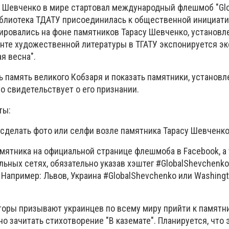
 Шевченко в мире стартовал международный флешмоб "Glo
иблиотека ТДАТУ присоединилась к общественной инициатив
ировались на фоне памятников Тарасу Шевченко, установл
нте художественной литературы в ТГАТУ экспонируется эк
я весна".
 память великого Кобзаря и показать памятники, установ
то свидетельствует о его признании.
ты:
 сделать фото или селфи возле памятника Тарасу Шевченко
амятника на официальной странице флешмоба в Facebook, а
льных сетях, обязательно указав хэштег #GlobalShevchenko,
. Например: Львов, Украина #GlobalShevchenko или Washingt
аторы призывают украинцев по всему миру прийти к памятн
 зачитать стихотворение "В каземате". Планируется, что 