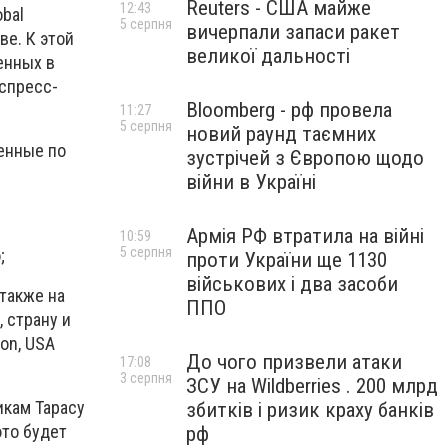
Reuters - США майже
12:43
bal
5 серпня
вичерпали запаси ракет
е. К этой
великої дальності
енных в
спресс-
Bloomberg - рф провела
11:27
5 серпня
новий раунд таємних
ленные по
зустрічей з Європою щодо
війни в Україні
Армія РФ втратила на війні
10:59
5 серпня
;
проти України ще 1130
військових і два засоби
 также на
ППО
 страну и
on, USA
До чого призвели атаки
17:08
3 серпня
ЗСУ на Wildberries . 200 млрд
икам Тарасу
збитків і ризик краху банків
это будет
рф