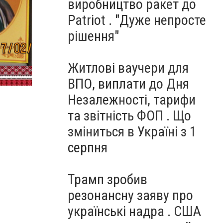
виробництво ракет до
Patriot . "Дуже непросте
рішення"
Житлові ваучери для
ВПО, виплати до Дня
Незалежності, тарифи
та звітність ФОП . Що
зміниться в Україні з 1
серпня
Трамп зробив
резонансну заяву про
українські надра . США