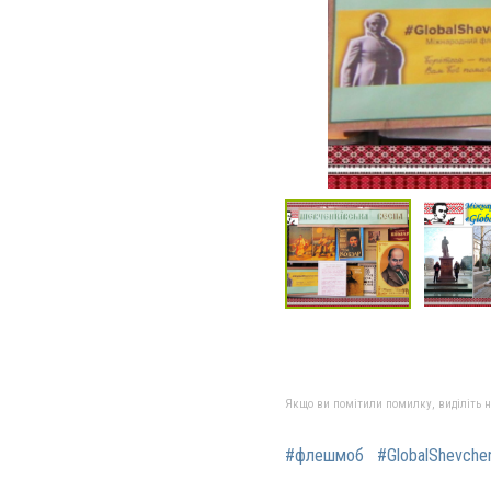
Якщо ви помітили помилку, виділіть нео
#флешмоб
#GlobalShevche