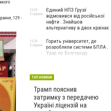
икого
Єдиний НПЗ Грузії
15:59
3 серпня
відмовився від російської
раине, 129 -
нафти . Знайшов
альтернативу в двох країнах
Горить університет, де
12:33
3 серпня
розробляли системи БПЛА .
Удар по Бєлгороду
ТОП НОВИНИ
Трамп пояснив
затримку з передачею
Україні ліцензій на