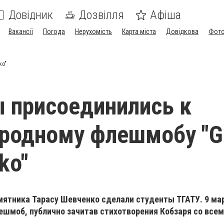
Довідник
Дозвілля
Афіша
Вакансії
Погода
Нерухомість
Карта міста
Довідкова
Фото
ko"
 присоединились к
одному флешмобу "Gl
ko"
мятника Тарасу Шевченко сделали студенты ТГАТУ. 9 ма
ешмоб, публично зачитав стихотворения Кобзаря со все