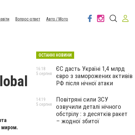
звіти
Вопрос-ответ
Авто / Мото
ОСТАННІ НОВИНИ
ЄС дасть Україні 1,4 млрд
16:18
5 серпня
євро з заморожених активів
obal
РФ після нічної атаки
Повітряні сили ЗСУ
14:19
5 серпня
озвучили деталі нічного
обстрілу : з десятків ракет
рта
– жодної збитої
м миром.