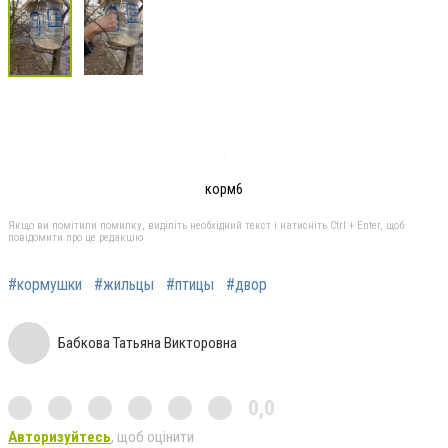
корм6
Якщо ви помітили помилку, виділіть необхідний текст і натисніть Ctrl + Enter, щоб
повідомити про це редакцію
#кормушки
#жильцы
#птицы
#двор
Бабкова Татьяна Викторовна
0,0
Авторизуйтесь
, щоб оцінити