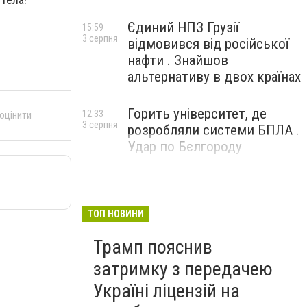
Єдиний НПЗ Грузії
15:59
3 серпня
відмовився від російської
нафти . Знайшов
альтернативу в двох країнах
Горить університет, де
12:33
 оцінити
3 серпня
розробляли системи БПЛА .
Удар по Бєлгороду
ТОП НОВИНИ
Трамп пояснив
затримку з передачею
Україні ліцензій на