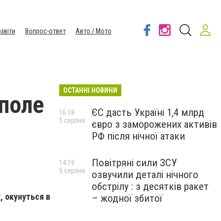
звіти
Вопрос-ответ
Авто / Мото
ОСТАННІ НОВИНИ
поле
ЄС дасть Україні 1,4 млрд
16:18
5 серпня
євро з заморожених активів
РФ після нічної атаки
Повітряні сили ЗСУ
14:19
5 серпня
озвучили деталі нічного
обстрілу : з десятків ракет
, окунуться в
– жодної збитої