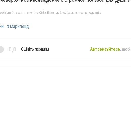
бхідний текст і натисніть Ctrl + Enter, щоб повідомити про це редакцію
ки
#Мариленд
0,0
Оцініть першим
Авторизуйтесь
, щоб