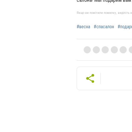
Якщо ви помітили помилку, виділіть нео
#весна
#спасалон
#подар