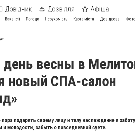
Довідник
Дозвілля
Афіша
Вакансії
Погода
Нерухомість
Карта міста
Довідкова
Фото
нд»
 день весны в Мелито
я новый СПА-салон
нд»
о пора подарить своему лицу и телу наслаждение и заботу
 и молодости, забыть о повседневной суете.