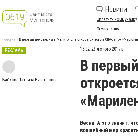
Новини
Оплатить коммуналку
Оголошення
Головна
В первый день весны в Мелитополе откроется новый СПА-салон «Мариле
15:32, 28 лютого 2017 р.
РЕКЛАМА
В первый
откроетс
Бабкова Татьяна Викторовна
«Мариле
Весна! А это значит, чт
волшебный мир красоты