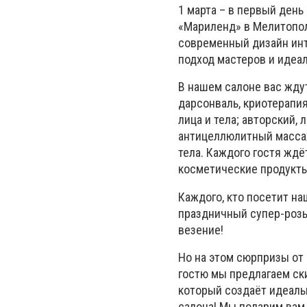
1 марта – в первый день
«Мариленд» в Мелитопол
современный дизайн инт
подход мастеров и идеа
В нашем салоне вас жду
дарсонваль, криотерапия
лица и тела; авторский, 
антицеллюлитный массаж
тела. Каждого гостя жд
косметические продукт
Каждого, кто посетит на
праздничный супер-розы
везение!
Но на этом сюрпризы от 
гостю мы предлагаем ски
который создаёт идеаль
салона! Мы подарим вам