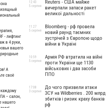
Reuters - США майже
12:43
лона
5 серпня
вичерпали запаси ракет
т изящный
великої дальності
сиональный
Bloomberg - рф провела
11:27
ерапия,
5 серпня
новий раунд таємних
F - лифтинг
зустрічей з Європою щодо
аж в 4 руки,
війни в Україні
ровья вашего
природные
Армія РФ втратила на війні
10:59
5 серпня
проти України ще 1130
військових і два засоби
ов! А
ППО
ьте своё
До чого призвели атаки
17:08
а каждому
3 серпня
ЗСУ на Wildberries . 200 млрд
ПА – салон,
збитків і ризик краху банків
е нашего
рф
тела!