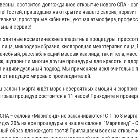
 весны, состоится долгожданное открытие нового СПА - са
е! Гостей, пришедших на открытие нашего салона, порази
ерьера, просторные кабинеты, уютная атмосфера, профес
льный сервис!
т элитные косметические аппаратные процедуры: прессот
 лица, микродермобразия, кислородная мезотерапия лица, R
лечебный, расслабляющий массаж как лица, так и тела, масс
, шугаринг и многие другие процедуры для красоты и здо
ёт индивидуальный подход. Мы применяем исключительно 
ы от ведущих мировых производителей.
ш салон 1 марта ждёт море невероятных эмоций и сюрприз
грыш процедур состоится в 11 часов! Приходите и провер
СПА – салона «Мариленд» не заканчиваются! С 1 по 8 март
дку 20% на все процедуры в нашем салоне! "Мариленд" - С
ный образ для каждого гостя! Приглашаем всех на открыти
 невероятное наслаждение с огромной пользой для души и 