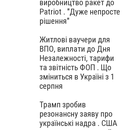
виробництво ракет до
Patriot . "Дуже непросте
рішення"
Житлові ваучери для
ВПО, виплати до Дня
Незалежності, тарифи
та звітність ФОП . Що
зміниться в Україні з 1
серпня
Трамп зробив
резонансну заяву про
українські надра . США