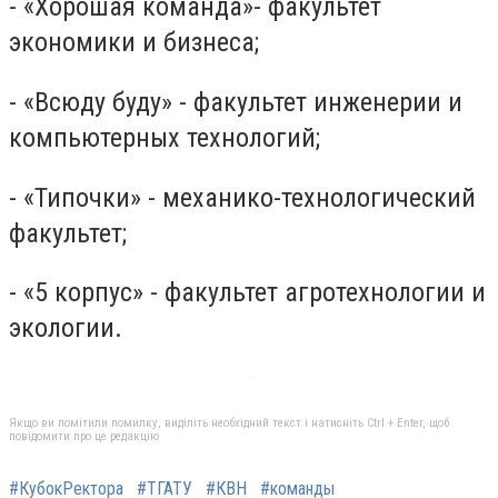
- «Хорошая команда»- факультет
экономики и бизнеса;
- «Всюду буду» - факультет инженерии и
компьютерных технологий;
- «Типочки» - механико-технологический
факультет;
- «5 корпус» - факультет агротехнологии и
экологии.
Якщо ви помітили помилку, виділіть необхідний текст і натисніть Ctrl + Enter, щоб
повідомити про це редакцію
#КубокРектора
#ТГАТУ
#КВН
#команды