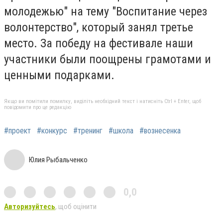
молодежью" на тему "Воспитание через
волонтерство", который занял третье
место. За победу на фестивале наши
участники были поощрены грамотами и
ценными подарками.
Якщо ви помітили помилку, виділіть необхідний текст і натисніть Ctrl + Enter, щоб
повідомити про це редакцію
#проект
#конкурс
#тренинг
#школа
#вознесенка
Юлия Рыбальченко
0,0
Авторизуйтесь
, щоб оцінити