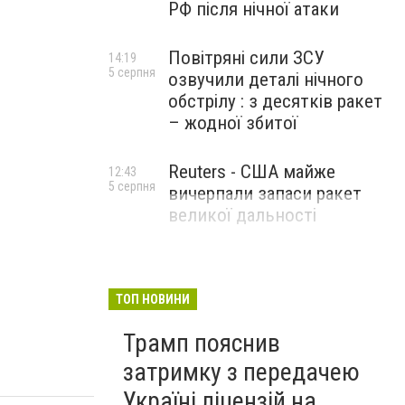
РФ після нічної атаки
Повітряні сили ЗСУ
14:19
5 серпня
озвучили деталі нічного
обстрілу : з десятків ракет
дом1
– жодної збитої
Reuters - США майже
12:43
5 серпня
вичерпали запаси ракет
великої дальності
ТОП НОВИНИ
Трамп пояснив
затримку з передачею
Україні ліцензій на