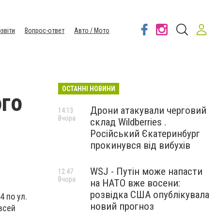
звіти
Вопрос-ответ
Авто / Мото
ОСТАННІ НОВИНИ
ого
Дрони атакували черговий
14:13
Вчора
склад Wildberries .
Російський Єкатеринбург
прокинувся від вибухів
WSJ - Путін може напасти
12:47
Вчора
на НАТО вже восени:
розвідка США опублікувала
 по ул.
новий прогноз
всей