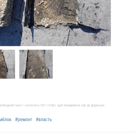
бхідний текст і натисніть Ctrl + Enter, щоб повідомити про це редакцію
мблок
#ремонт
#власть