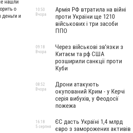
не нашли
орить о
Армія РФ втратила на війні
10:50
Вчора
л деньги и
проти України ще 1210
військових і три засоби
ППО
Через військові зв'язки з
09:18
Вчора
Китаєм та рф США
розширили санкції проти
Куби
Дрони атакують
08:52
Вчора
окупований Крим - у Керчі
серія вибухів, у Феодосії
пожежа
ЄС дасть Україні 1,4 млрд
16:18
5 серпня
євро з заморожених активів