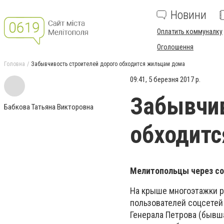
Новини
Оплатить коммуналку
Оголошення
Головна
Забывчивость строителей дорого обходится жильцам дома
09:41, 5 березня 2017 р.
Забывчив
Бабкова Татьяна Викторовна
обходит
Мелитопольцы через со
На крыше многоэтажки р
пользователей соцсетей
Генерала Петрова (бывша