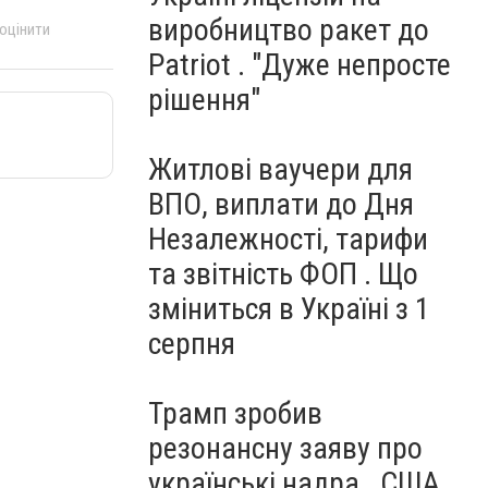
виробництво ракет до
 оцінити
Patriot . "Дуже непросте
рішення"
Житлові ваучери для
ВПО, виплати до Дня
Незалежності, тарифи
та звітність ФОП . Що
зміниться в Україні з 1
серпня
Трамп зробив
резонансну заяву про
українські надра . США