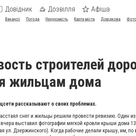
Довідник
Дозвілля
Афіша
Вакансії
Погода
Нерухомість
Карта міста
Довідкова
Фото
ость строителей дор
ся жильцам дома
цсети рассказывают о своих проблемах.
асстаял снег и жильцы решили провести ревизию. Один из
 вчера выставил фотографии мягкой кровли крыши дома 134
я ул. Дзержинского). Когда рабочие делали крышу, им, по 