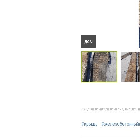
дом
Якщо ви помітили помилку, виділіть нео
#крыша
#железобетонный