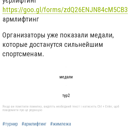
уєрлифтинг
https://goo.gl/forms/zdQ26ENJN84cM5CB3
армлифтинг
Организаторы уже показали медали,
которые достанутся сильнейшим
спортсменам.
медали
тур2
Якщо ви помітили помилку, виділіть необхідний текст і натисніть Ctrl + Enter, щоб
повідомити про це редакцію
#турнир
#армлифтинг
#жимлежа