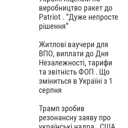
виробництво ракет до
Patriot . "Дуже непросте
рішення"
Житлові ваучери для
ВПО, виплати до Дня
Незалежності, тарифи
та звітність ФОП . Що
зміниться в Україні з 1
серпня
Трамп зробив
резонансну заяву про
українські надра . США