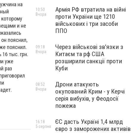
Мужчина на
Армія РФ втратила на війні
10:50
ьный
Вчора
проти України ще 1210
к которому
військових і три засоби
вещами и не
ППО
оказались
 он пояснил,
Через військові зв'язки з
оже пояснил.
09:18
Вчора
Китаєм та рф США
16 тыс. грн.
розширили санкції проти
ми уже
Куби
ий раз
 приговорил
ли
Дрони атакують
08:52
Вчора
 попадет.
окупований Крим - у Керчі
серія вибухів, у Феодосії
пожежа
ЄС дасть Україні 1,4 млрд
16:18
5 серпня
євро з заморожених активів