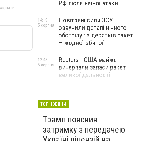
РФ після нічної атаки
 оцінити
Повітряні сили ЗСУ
14:19
5 серпня
озвучили деталі нічного
обстрілу : з десятків ракет
– жодної збитої
Reuters - США майже
12:43
5 серпня
вичерпали запаси ракет
великої дальності
ТОП НОВИНИ
Трамп пояснив
затримку з передачею
Україні ліцензій на