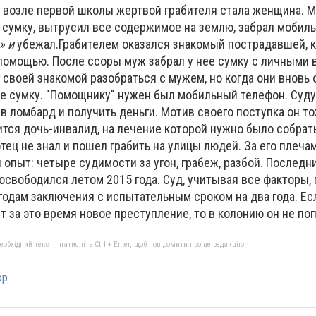
а возле первой школы жертвой грабителя стала женщина. 
к сумку, вытрусил все содержимое на землю, забрал мобил
» и
убежал.Грабителем оказался знакомый пострадавшей, 
помощью. После ссоры муж забрал у нее сумку с личными 
своей знакомой разобраться с мужем, но когда они вновь 
ее сумку. "Помощнику" нужен был мобильный телефон. Суду
 в ломбард и получить деньги. Мотив своего поступка он т
тся дочь-инвалид, на лечение которой нужно было собрать 
отец не знал и пошел грабить на улицы людей. За его плеча
пыт: четыре судимости за угон, грабеж, разбой. Последн
 освободился летом 2015 года. Суд, учитывая все факторы,
годам заключения с испытательным сроком на два года. Ес
 за это время новое преступление, то в колонию он не
бхідний текст і натисніть Ctrl + Enter, щоб повідомити про це редакцію
ор