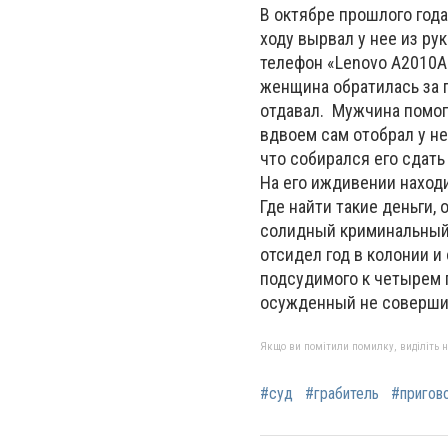
В октябре прошлого год
ходу вырвал у нее из ру
телефон «Lenovo A2010A
женщина обратилась за 
отдавал. Мужчина помог 
вдвоем сам отобрал у н
что собирался его сдать
На его иждивении находи
Где найти такие деньги, 
солидный криминальный о
отсидел год в колонии и
подсудимого к четырем 
осужденный не совершит
Якщо ви помітили помилку, виділіть нео
#суд
#грабитель
#пригов