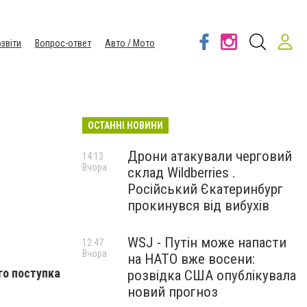
звіти
Вопрос-ответ
Авто / Мото
ОСТАННІ НОВИНИ
Дрони атакували черговий
14:13
Вчора
склад Wildberries .
Російський Єкатеринбург
прокинувся від вибухів
WSJ - Путін може напасти
12:47
Вчора
на НАТО вже восени:
го поступка
розвідка США опублікувала
новий прогноз