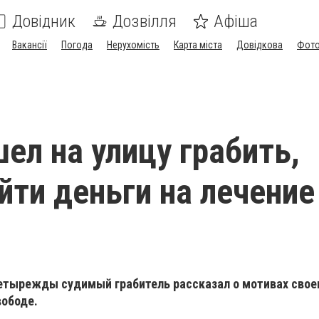
Довідник
Дозвілля
Афіша
Вакансії
Погода
Нерухомість
Карта міста
Довідкова
Фото
ел на улицу грабить,
йти деньги на лечение
четырежды судимый грабитель рассказал о мотивах свое
вободе.