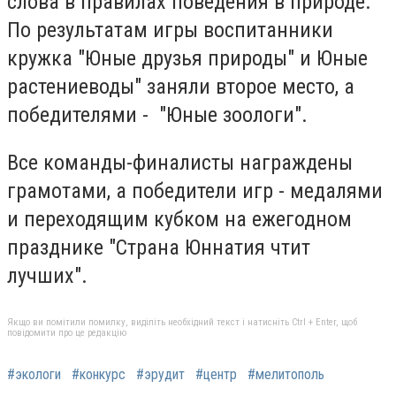
слова в правилах поведения в природе.
По результатам игры воспитанники
кружка "Юные друзья природы" и Юные
растениеводы" заняли второе место, а
победителями - "Юные зоологи".
Все команды-финалисты награждены
грамотами, а победители игр - медалями
и переходящим кубком на ежегодном
празднике "Страна Юннатия чтит
лучших".
Якщо ви помітили помилку, виділіть необхідний текст і натисніть Ctrl + Enter, щоб
повідомити про це редакцію
#экологи
#конкурс
#эрудит
#центр
#мелитополь