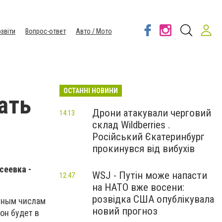
звіти
Вопрос-ответ
Авто / Мото
ОСТАННІ НОВИНИ
ать
Дрони атакували черговий
14:13
склад Wildberries .
Російський Єкатеринбург
прокинувся від вибухів
сеевка -
WSJ - Путін може напасти
12:47
на НАТО вже восени:
розвідка США опублікувала
етным числам
новий прогноз
он будет в