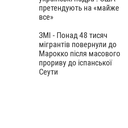
претендують на «майже
все»
ЗМІ - Понад 48 тисяч
мігрантів повернули до
Марокко після масового
прориву до іспанської
Сеути