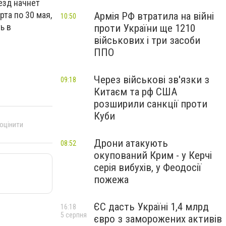
оезд начнет
та по 30 мая,
Армія РФ втратила на війні
10:50
ь в
проти України ще 1210
військових і три засоби
ППО
Через військові зв'язки з
09:18
Китаєм та рф США
розширили санкції проти
Куби
 оцінити
Дрони атакують
08:52
окупований Крим - у Керчі
серія вибухів, у Феодосії
пожежа
ЄС дасть Україні 1,4 млрд
16:18
5 серпня
євро з заморожених активів