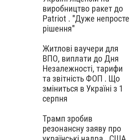
виробництво ракет до
Patriot . "Дуже непросте
рішення"
Житлові ваучери для
ВПО, виплати до Дня
Незалежності, тарифи
та звітність ФОП . Що
зміниться в Україні з 1
серпня
Трамп зробив
резонансну заяву про
українські надра . США