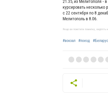
21.35, из Мелитополя - 
курсировать несколько р
с 22 сентября по 8 дека
Мелитополь в 8.06.
Якщо ви помітили помилку, виділіть нео
#вокзал
#поезд
#Белару