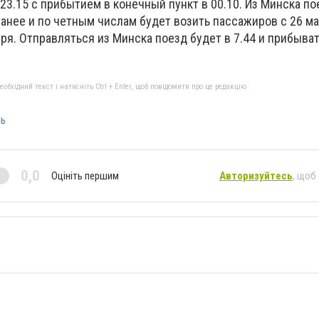
в 23.15 с прибытием в конечный пункт в 00.10. Из Минска п
анее и по четным числам будет возить пассажиров с 26 мар
бря. Отправляться из Минска поезд будет в 7.44 и прибыват
бхідний текст і натисніть Ctrl + Enter, щоб повідомити про це редакцію
сь
0,0
Оцініть першим
Авторизуйтесь
, щоб