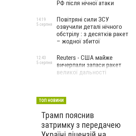
РФ після нічної атаки
Повітряні сили ЗСУ
14:19
5 серпня
озвучили деталі нічного
обстрілу : з десятків ракет
– жодної збитої
Reuters - США майже
12:43
5 серпня
вичерпали запаси ракет
великої дальності
ТОП НОВИНИ
Трамп пояснив
затримку з передачею
Україні ліцензій на