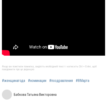
Якщо ви помітили помилку, виділіть необхідний текст і натисніть Ctrl + Enter, щоб
повідомити про це редакцію
#женщинагода
#номинации
#поздравления
#8Марта
Бабкова Татьяна Викторовна