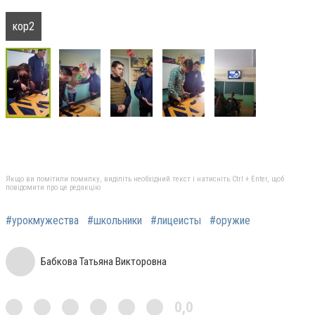
кор2
Якщо ви помітили помилку, виділіть необхідний текст і натисніть Ctrl + Enter, щоб
повідомити про це редакцію
#урокмужества
#школьники
#лицеисты
#оружие
Бабкова Татьяна Викторовна
0,0