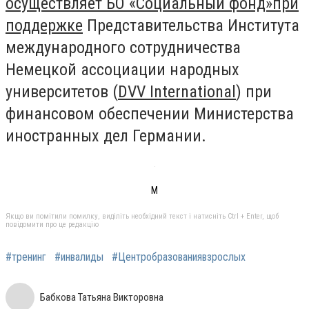
осуществляет БО «Социальный фонд»
при
поддержке
Представительства Института
международного сотрудничества
Немецкой ассоциации народных
университетов (
DVV International
) при
финансовом обеспечении Министерства
иностранных дел Германии.
М
Якщо ви помітили помилку, виділіть необхідний текст і натисніть Ctrl + Enter, щоб
повідомити про це редакцію
#тренинг
#инвалиды
#Центробразованиявзрослых
Бабкова Татьяна Викторовна