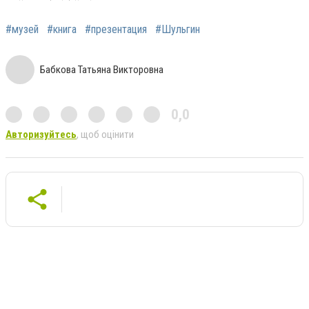
#музей
#книга
#презентация
#Шульгин
Бабкова Татьяна Викторовна
0,0
Авторизуйтесь
, щоб оцінити