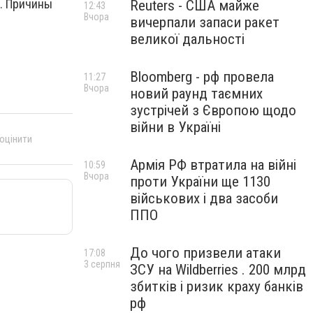
а. Причины
Reuters - США майже
12:43
Вчора
вичерпали запаси ракет
великої дальності
Bloomberg - рф провела
11:27
Вчора
новий раунд таємних
зустрічей з Європою щодо
війни в Україні
 оцінити
Армія РФ втратила на війні
10:59
Вчора
проти України ще 1130
військових і два засоби
ППО
До чого призвели атаки
17:08
3 серпня
ЗСУ на Wildberries . 200 млрд
збитків і ризик краху банків
рф