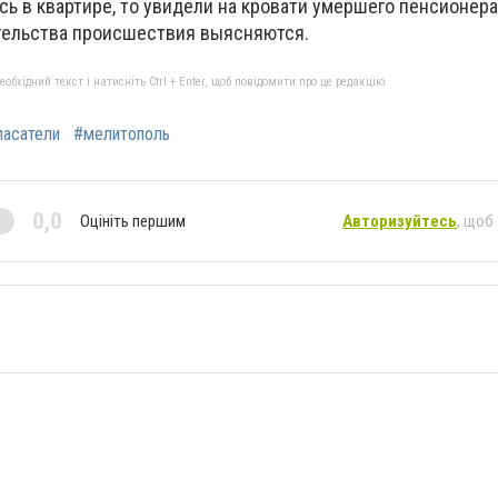
сь в квартире, то увидели на кровати умершего пенсионер
ятельства происшествия выясняются.
бхідний текст і натисніть Ctrl + Enter, щоб повідомити про це редакцію
пасатели
#мелитополь
0,0
Оцініть першим
Авторизуйтесь
, щоб