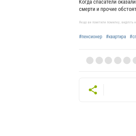
Когда спасатели оказали
смерти и прочие обсто
Якщо ви помітили помилку, виділіть нео
#пенсионер
#квартира
#с