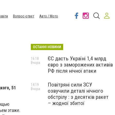
звіти
Вопрос-ответ
Авто / Мото
ОСТАННІ НОВИНИ
ЄС дасть Україні 1,4 млрд
16:18
Вчора
євро з заморожених активів
РФ після нічної атаки
Повітряні сили ЗСУ
14:19
кого, 51
Вчора
озвучили деталі нічного
обстрілу : з десятків ракет
– жодної збитої
мощью
ьем этаже.