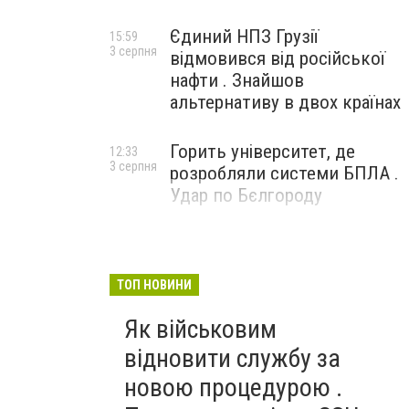
Єдиний НПЗ Грузії
15:59
3 серпня
відмовився від російської
нафти . Знайшов
альтернативу в двох країнах
Горить університет, де
12:33
3 серпня
розробляли системи БПЛА .
Удар по Бєлгороду
ТОП НОВИНИ
Як військовим
відновити службу за
новою процедурою .