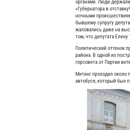
органами. Люди держали 
«Губернатора в отставку
ночными происшествиями
бывшему супругу депута
жаловались даже на выс
том, что депутата Елену
Политический оттенок п
района. В одной из пос
горсовета от Партии вет
Митинг проходил около п
автобусе, который был 