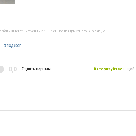
бхідний текст і натисніть Ctrl + Enter, щоб повідомити про це редакцію
к
#поджог
0,0
Оцініть першим
Авторизуйтесь
, щоб