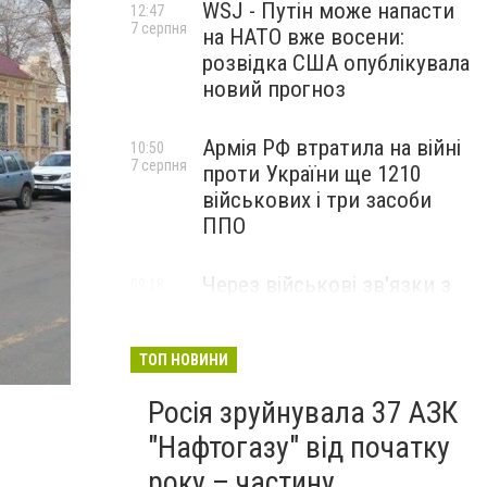
WSJ - Путін може напасти
12:47
7 серпня
на НАТО вже восени:
розвідка США опублікувала
новий прогноз
Армія РФ втратила на війні
10:50
7 серпня
проти України ще 1210
військових і три засоби
ППО
Через військові зв'язки з
09:18
7 серпня
Китаєм та рф США
розширили санкції проти
Куби
ТОП НОВИНИ
пикет6
Росія зруйнувала 37 АЗК
"Нафтогазу" від початку
року – частину