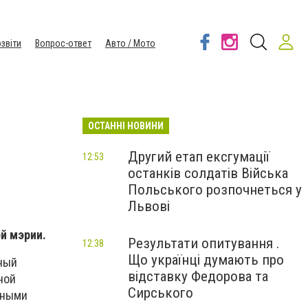
звіти
Вопрос-ответ
Авто / Мото
ОСТАННІ НОВИНИ
Другий етап ексгумації
12:53
останків солдатів Війська
Польського розпочнеться у
Львові
й мэрии.
Результати опитування .
12:38
Що українці думають про
нный
відставку Федорова та
ной
Сирського
ьными