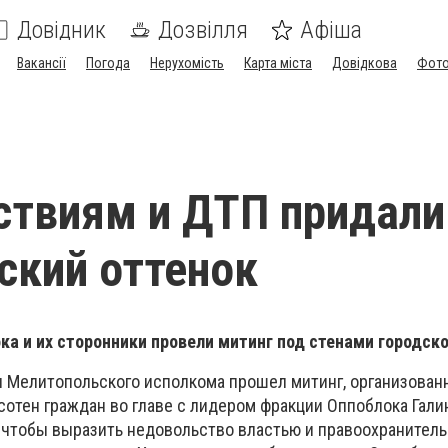
Довідник
Дозвілля
Афіша
Вакансії
Погода
Нерухомість
Карта міста
Довідкова
Фото
твиям и ДТП придали
ский оттенок
а и их сторонники провели митинг под стенами городско
ен Мелитопольского исполкома прошел митинг, организова
сотен граждан во главе с лидером фракции Оппоблока Гали
 чтобы выразить недовольство властью и правоохранител