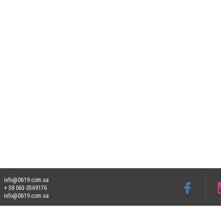
info@0619.com.ua
+ 38 063 0569176
info@0619.com.ua
Допускається цитування матеріалів без отримання попередньої згоди 0619.com.ua за