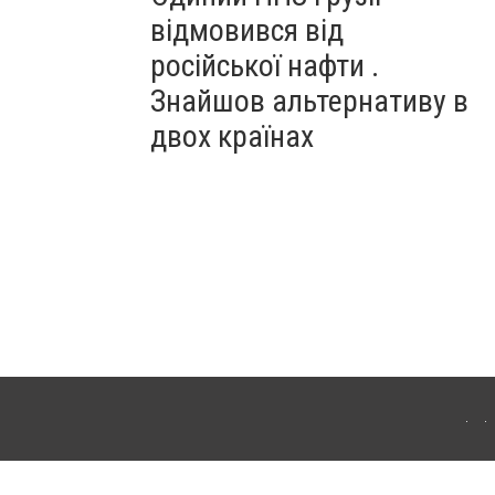
відмовився від
російської нафти .
Знайшов альтернативу в
двох країнах
ітополя. Для інтернет-видань обов'язкове розміщення прямого, відкритого для