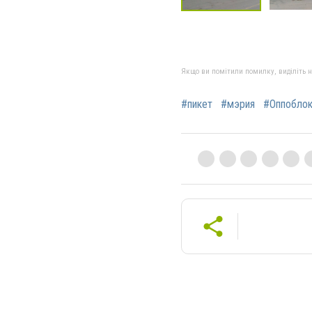
Якщо ви помітили помилку, виділіть нео
#пикет
#мэрия
#Оппобло