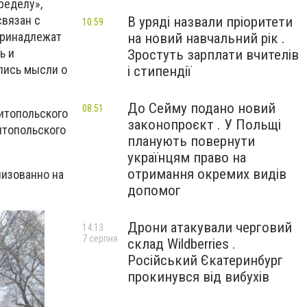
ределу»,
связан с
В уряді назвали пріоритети
10:59
принадлежат
на новий навчальний рік .
ь и
Зростуть зарплати вчителів
лись мысли о
і стипендії
До Сейму подано новий
08:51
итопольского
законопроєкт . У Польщі
итопольского
планують повернути
українцям право на
отримання окремих видів
низованно на
допомог
Дрони атакували черговий
14:13
7 серпня
склад Wildberries .
Російський Єкатеринбург
прокинувся від вибухів