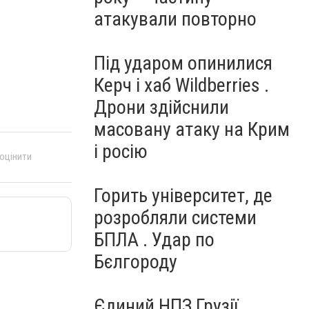
атакували повторно
Під ударом опинилися
Керч і хаб Wildberries .
Дрони здійснили
масовану атаку на Крим
і росію
 оцінити
Горить університет, де
розробляли системи
БПЛА . Удар по
Бєлгороду
Єдиний НПЗ Грузії