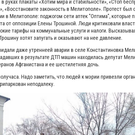
в руках плакаты «Хотим мира и стабильности», «Стоп бесп
!», «Восстановите законность в Мелитополе». Протест был 
 в Мелитополе: поджогом сети аптек "Оптима", которые 
та от оппозиции Елены Трошиной. Люди критиковали власт
окие тарифы на коммунальные услуги и налоги. Высказыва
 Трошину хотят запугать и оказывают на нее давление.
ридали даже утреннеей аварии в селе Константиновка Мел
традавших в результате ДТП машин находилась депутат Мел
еранов Афганистана и ее шестилетняя дочь.
олучаса. Надо заметить, что людей к мэрии привезли орга
припаркован неподалеку.