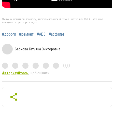
Якщо ви помітили помилку, виділіть необхідний текст і натисніть Ctrl + Enter, щоб
повідомити про це редакцію
#дороги
#ремонт
#АБЗ
#асфальт
Бабкова Татьяна Викторовна
0,0
Авторизуйтесь
, щоб оцінити