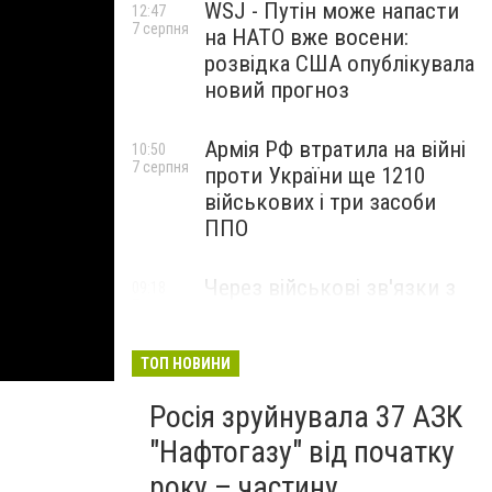
WSJ - Путін може напасти
12:47
7 серпня
на НАТО вже восени:
розвідка США опублікувала
новий прогноз
Армія РФ втратила на війні
10:50
7 серпня
проти України ще 1210
військових і три засоби
ППО
Через військові зв'язки з
09:18
7 серпня
Китаєм та рф США
розширили санкції проти
Куби
ТОП НОВИНИ
Росія зруйнувала 37 АЗК
"Нафтогазу" від початку
року – частину