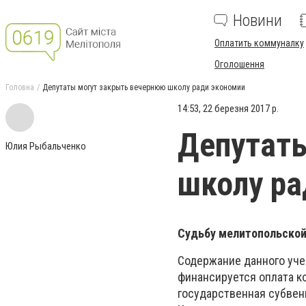
Новини
Оплатить коммуналку
Оголошення
Головна
Депутаты могут закрыть вечернюю школу ради экономии
14:53, 22 березня 2017 р.
Депутат
Юлия Рыбальченко
школу ра
Судьбу мелитопольской
Содержание данного уче
финансируется оплата к
государственная субвен