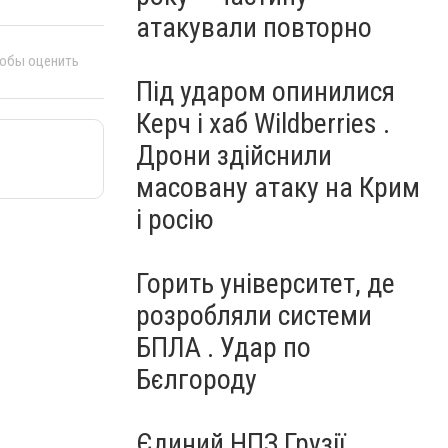
атакували повторно
тобы оценить
Під ударом опинилися
Керч і хаб Wildberries .
Дрони здійснили
масовану атаку на Крим
і росію
Горить університет, де
розробляли системи
БПЛА . Удар по
Бєлгороду
Єдиний НПЗ Грузії