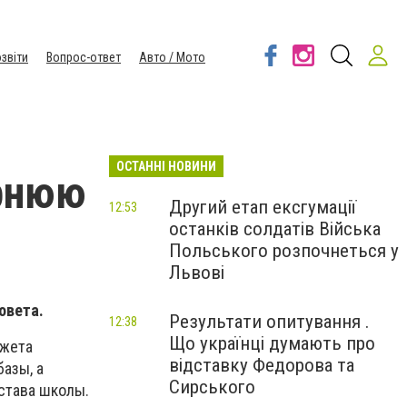
звіти
Вопрос-ответ
Авто / Мото
ОСТАННІ НОВИНИ
ернюю
Другий етап ексгумації
12:53
останків солдатів Війська
Польського розпочнеться у
Львові
овета.
Результати опитування .
12:38
Що українці думають про
джета
відставку Федорова та
азы, а
Сирського
става школы.