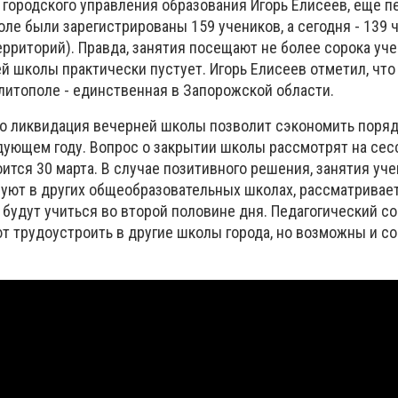
 городского управления образования Игорь Елисеев, еще п
ле были зарегистрированы 159 учеников, а сегодня - 139 
территорий). Правда, занятия посещают не более сорока уче
й школы практически пустует. Игорь Елисеев отметил, что
литополе - единственная в Запорожской области.
то ликвидация вечерней школы позволит сэкономить поряд
дующем году. Вопрос о закрытии школы рассмотрят на сес
оится 30 марта. В случае позитивного решения, занятия уч
уют в других общеобразовательных школах, рассматрива
 будут учиться во второй половине дня. Педагогический с
 трудоустроить в другие школы города, но возможны и с