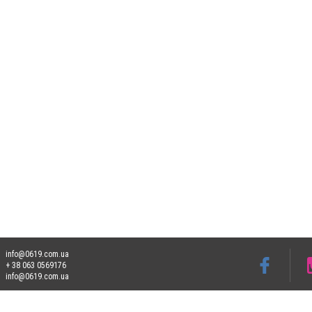
info@0619.com.ua
+ 38 063 0569176
info@0619.com.ua
Допускається цитування матеріалів без отримання попередньої згоди 0619.com.ua за