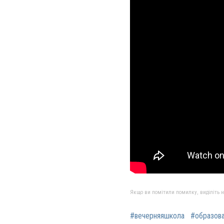
Якщо ви помітили помилку, виділіть нео
#вечерняяшкола
#образов