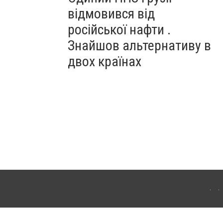
відмовився від
російської нафти .
Знайшов альтернативу в
двох країнах
ітополя. Для інтернет-видань обов'язкове розміщення прямого, відкритого для