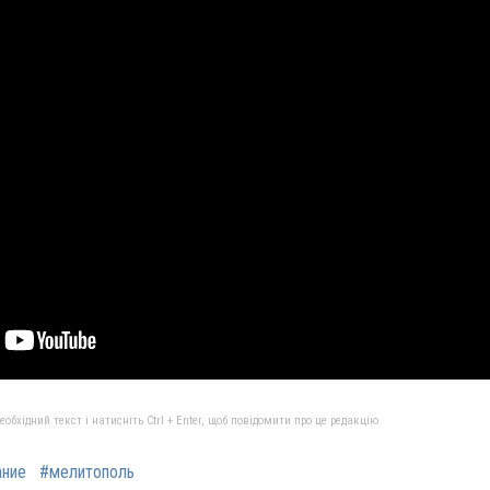
бхідний текст і натисніть Ctrl + Enter, щоб повідомити про це редакцію
ание
#мелитополь