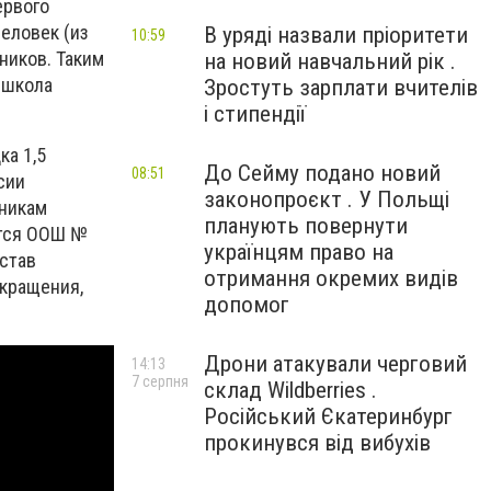
ервого
человек (из
В уряді назвали пріоритети
10:59
ников. Таким
на новий навчальний рік .
 школа
Зростуть зарплати вчителів
і стипендії
ка 1,5
До Сейму подано новий
08:51
сии
законопроєкт . У Польщі
еникам
планують повернути
ется ООШ №
українцям право на
остав
отримання окремих видів
окращения,
допомог
Дрони атакували черговий
14:13
7 серпня
склад Wildberries .
Російський Єкатеринбург
прокинувся від вибухів