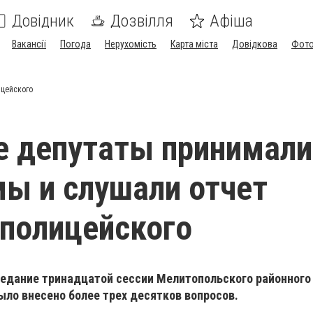
Довідник
Дозвілля
Афіша
Вакансії
Погода
Нерухомість
Карта міста
Довідкова
Фото
ицейского
е депутаты принимали
ы и слушали отчет
 полицейского
едание тринадцатой сессии Мелитопольского районного 
ыло внесено более трех десятков вопросов.