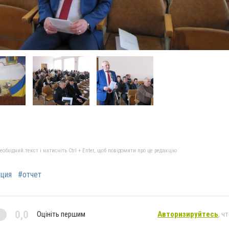
бхідний текст і натисніть Ctrl + Enter, щоб повідомити про це редакцію
иция
#отчет
0,0
Оцініть першим
Авторизируйтесь
, ч