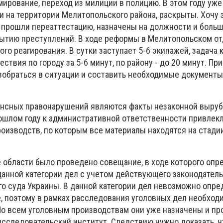
ирование, переход из милиции в полицию. В этом году уже
 на территории Мелитопольского района, раскрыты. Хочу з
 прошли переаттестацию, назначены на должности и боль
ытию преступлений. В ходе реформы в Мелитопольском о
го реагирования. В сутки заступает 5-6 экипажей, задача 
ствия по городу за 5-6 минут, по району - до 20 минут. Пр
обраться в ситуации и составить необходимые документы
нсных правонарушений являются факты незаконной выруб
рошлом году к административной ответственности привлекл
роизводств, по которым все материалы находятся на стади
не области было проведено совещание, в ходе которого опр
данной категории дел с учетом действующего законодатель
о суда Украины. В данной категории дел невозможно опре
, поэтому в рамках расследования уголовных дел необход
По всем уголовным производствам они уже назначены и пр
исследовательский институт. Следствию нужно доказать, ч