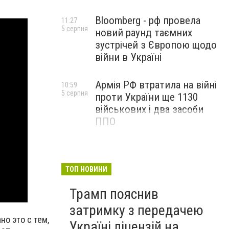
Bloomberg - рф провела
11:27
5 серпня
новий раунд таємних
зустрічей з Європою щодо
війни в Україні
Армія РФ втратила на війні
10:59
5 серпня
проти України ще 1130
військових і два засоби
ППО
ТОП НОВИНИ
Трамп пояснив
затримку з передачею
но это с тем,
Україні ліцензій на