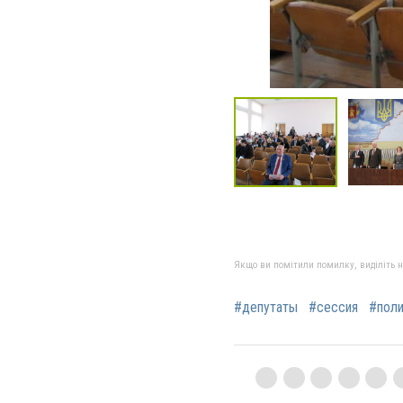
Якщо ви помітили помилку, виділіть нео
#депутаты
#сессия
#пол