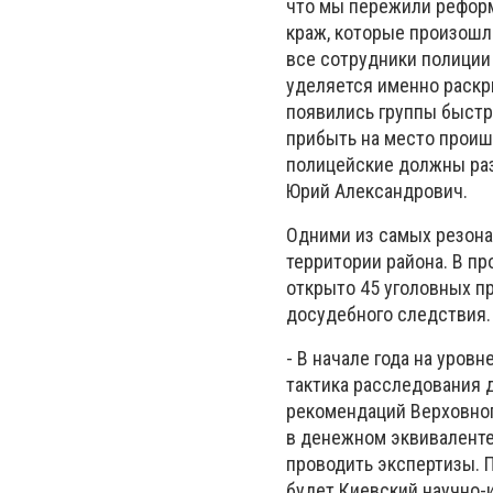
что мы пережили реформ
краж, которые произошли
все сотрудники полиции
уделяется именно раскр
появились группы быстро
прибыть на место проише
полицейские должны раз
Юрий Александрович.
Одними из самых резона
территории района. В п
открыто 45 уголовных п
досудебного следствия.
- В начале года на уров
тактика расследования 
рекомендаций Верховног
в денежном эквиваленте
проводить экспертизы. 
будет Киевский научно-