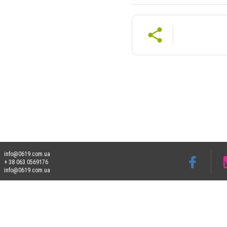
info@0619.com.ua
+ 38 063 0569176
info@0619.com.ua
Допускається цитування матеріалів без отримання попередньої згоди 0619.com.ua за
пошукових систем гіперпосилання на цитовані статті не нижче другого абзацу в тек
Матеріали з плашками "Новини компаній", "Промо", "Партнерський матеріал", "Партнер