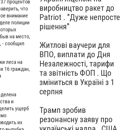
 37 процентов
виробництво ракет до
аверить, что
шое внимание
Patriot . "Дуже непросте
тделе полиции
рішення"
которых
ибыв на место,
, - сообщил
Житлові ваучери для
ВПО, виплати до Дня
Незалежності, тарифи
ки леса на
и 16 граждан,
та звітність ФОП . Що
и
зміниться в Україні з 1
серпня
еделена
ства и
Трамп зробив
делить ущерб
имо
резонансну заяву про
оводить их
українські надра . США
то вырубка