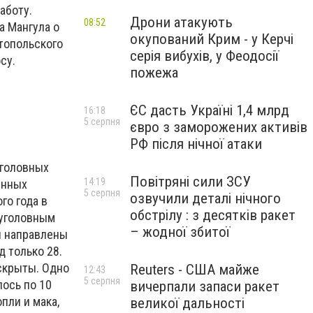
аботу.
Дрони атакують
08:52
а Мангула о
окупований Крим - у Керчі
топольского
серія вибухів, у Феодосії
су.
пожежа
ЄС дасть Україні 1,4 млрд
16:18
5 серпня
євро з заморожених активів
РФ після нічної атаки
уголовных
Повітряні сили ЗСУ
14:19
енных
5 серпня
озвучили деталі нічного
го года в
обстрілу : з десятків ракет
 уголовным
– жодної збитої
ы направлены
д только 28.
скрыты. Одно
Reuters - США майже
12:43
5 серпня
ось по 10
вичерпали запаси ракет
пли и мака,
великої дальності