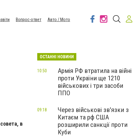
звіти
Вопрос-ответ
Авто / Мото
ОСТАННІ НОВИНИ
Армія РФ втратила на війні
10:50
проти України ще 1210
військових і три засоби
ППО
Через військові зв'язки з
09:18
Китаєм та рф США
совета, в
розширили санкції проти
Куби