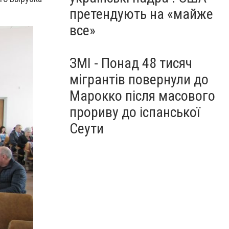
претендують на «майже
все»
ЗМІ - Понад 48 тисяч
мігрантів повернули до
Марокко після масового
прориву до іспанської
Сеути