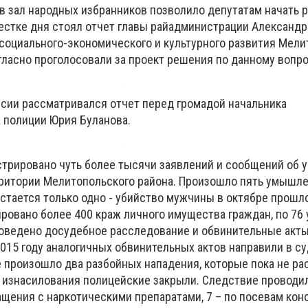
 зал народных избранников позволило депутатам начать р
стке дня стоял отчет главы райадминистрации Александр
оциального-экономического и культурного развития Мели
гласно проголосовали за проект решения по данному вопро
сии рассматривался отчет перед громадой начальника
а полиции Юрия Буланова.
истрировано чуть более тысячи заявлений и сообщений об 
ритории Мелитопольского района. Произошло пять умышл
стается только одно - убийство мужчины в октябре прошло
ировано более 400 краж личного имущества граждан, по 76
роведено досудебное расследование и обвинительные акт
2015 году аналогичных обвинительных актов направили в су
е произошло два разбойных нападения, которые пока не ра
у изнасилования полицейские закрыли. Следствие проводил
щения с наркотическими препаратами, 7 – по посевам коно