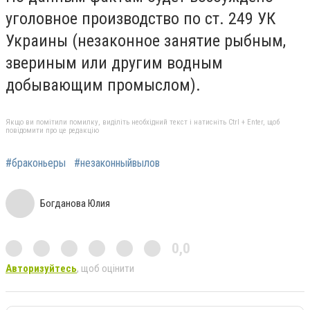
уголовное производство по ст. 249 УК
Украины (незаконное занятие рыбным,
звериным или другим водным
добывающим промыслом).
Якщо ви помітили помилку, виділіть необхідний текст і натисніть Ctrl + Enter, щоб
повідомити про це редакцію
#браконьеры
#незаконныйвылов
Богданова Юлия
0,0
Авторизуйтесь
, щоб оцінити